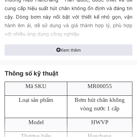
cung cấp hiệu suất hút chân không ổn định và đáng tin
cậy. Dòng bơm này nổi bật với thiết kế nhỏ gọn, vận
hành êm ái, dễ sử dụng và giá thành hợp lý, phù hợp
với nhiều ứng dụng công nghiệp.
Xem thêm
Đặc điểm nổi bật
Thông số kỹ thuật
Hiệu suất ổn định: Cung cấp lực hút chân không
ổn định, đáp ứng nhu cầu của các ứng dụng
Mã SKU
MR00055
công nghiệp phổ biến.
Loại sản phẩm
Bơm hút chân không
Thiết kế nhỏ gọn: Tiết kiệm không gian lắp đặt,
vòng nước 1 cấp
phù hợp với các nhà xưởng có diện tích hạn chế.
Model
HWVP
Vận hành êm ái: Giảm thiểu tiếng ồn trong môi
trường làm việc.
Thương hiệu
Hanchang