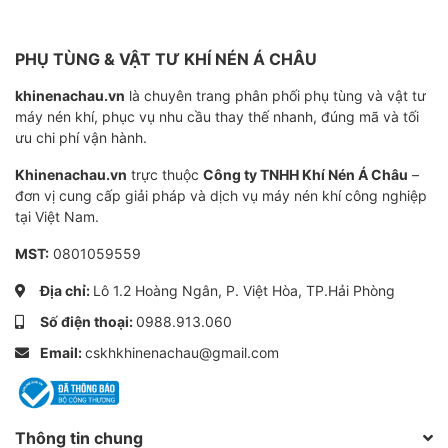
vấn và hỗ trợ lắp đặt.
Chính sách bảo hành uy tín, đảm bảo quyền lợi
PHỤ TÙNG & VẬT TƯ KHÍ NÉN Á CHÂU
khách hàng.
khinenachau.vn
là chuyên trang phân phối phụ tùng và vật tư
Lựa chọn Hanchang HWVP series - Lựa chọn thông
máy nén khí, phục vụ nhu cầu thay thế nhanh, đúng mã và tối
minh cho doanh nghiệp của bạn! Liên hệ ngay với
ưu chi phí vận hành.
ACCOM để được tư vấn và nhận báo giá ưu đãi.
Khinenachau.vn
trực thuộc
Công ty TNHH Khí Nén Á Châu
–
đơn vị cung cấp giải pháp và dịch vụ máy nén khí công nghiệp
tại Việt Nam.
Mã SKU
MR00055
MST:
0801059559
Loại sản phẩm
Bơm hút chân không vòng nước 1 cấ
Địa chỉ:
Lô 1.2 Hoàng Ngân, P. Việt Hòa, TP.Hải Phòng
Số điện thoại:
0988.913.060
Model
HWVP
Email:
cskhkhinenachau@gmail.com
Thương hiệu
Hanchang
Thông tin chung