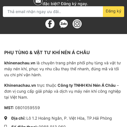
đặc biệt? Đăng ký ngay.
và các sản phẩm chăm sóc cá nhân, bao gồm:
Đăng ký
Xử lý nước thải
Chuyển và chia lô đồ uống, gia vị, thực phẩm
xay nhuyễn hoặc thực phẩm cho thú cưng
Cung cấp dịch vụ máy lọc
PHỤ TÙNG & VẬT TƯ KHÍ NÉN Á CHÂU
Tiếp nhận và xả các phụ gia, hóa chất và
khinenachau.vn
là chuyên trang phân phối phụ tùng và vật tư
nguyên liệu
máy nén khí, phục vụ nhu cầu thay thế nhanh, đúng mã và tối
ưu chi phí vận hành.
Dòng sản phẩm Bơm màng ARO
Các bơm màng ARO FDA-compliant có sẵn với các
Khinenachau.vn
trực thuộc
Công ty TNHH Khí Nén Á Châu
–
đơn vị cung cấp giải pháp và dịch vụ máy nén khí công nghiệp
kích cỡ cổng khác nhau để đáp ứng nhu cầu của các
tại Việt Nam.
ứng dụng khác nhau:
MST:
0801059559
Bơm chuyển vệ sinh cổng 1” và 2”
: Dòng sản
Địa chỉ:
Lô 1.2 Hoàng Ngân, P. Việt Hòa, TP.Hải Phòng
phẩm này sử dụng hệ thống Quick Release
Số điện thoại:
0988.913.060