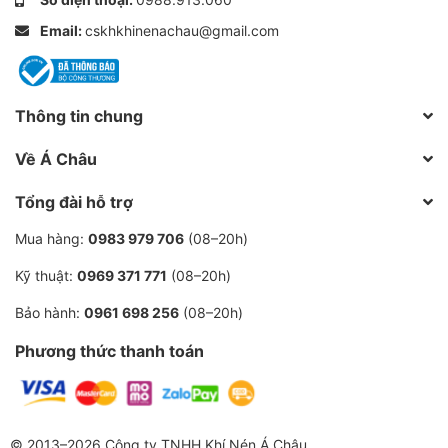
Clamp (QKD) cho phép dễ dàng vệ sinh, bảo trì
Email:
cskhkhinenachau@gmail.com
và sửa chữa.
Bơm chuyển vệ sinh cổng 1/2”
Bơm chuyển vệ sinh cổng 1”
Thông tin chung
Bơm chuyển vệ sinh cổng 1½”
Về Á Châu
Bơm chuyển vệ sinh cổng 2”
Tổng đài hỗ trợ
Bơm chuyển vệ sinh cổng 3”
Mua hàng:
0983 979 706
(08–20h)
Các sản phẩm bơm này cung cấp giải pháp hiệu quả,
Kỹ thuật:
0969 371 771
(08–20h)
đáng tin cậy cho các nhu cầu sản xuất và chuyển tải
Bảo hành:
0961 698 256
(08–20h)
chất lỏng trong ngành công nghiệp thực phẩm, dược
phẩm và các ứng dụng công nghiệp khác.
Phương thức thanh toán
© 2013–2026 Công ty TNHH Khí Nén Á Châu.