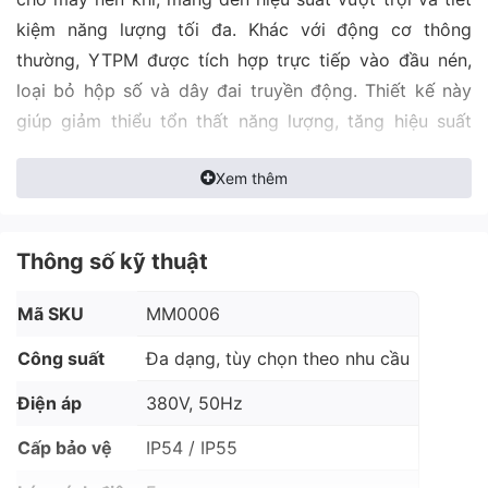
kiệm năng lượng tối đa. Khác với động cơ thông
thường, YTPM được tích hợp trực tiếp vào đầu nén,
loại bỏ hộp số và dây đai truyền động. Thiết kế này
giúp giảm thiểu tổn thất năng lượng, tăng hiệu suất
truyền động và giảm kích thước tổng thể của máy nén
Xem thêm
khí.
Đặc điểm nổi bật
Thông số kỹ thuật
Hiệu suất vượt trội: Hiệu suất lên đến 95%, cao
Mã SKU
MM0006
hơn đáng kể so với động cơ cảm ứng truyền
Công suất
Đa dạng, tùy chọn theo nhu cầu
thống.
Điện áp
380V, 50Hz
Tiết kiệm năng lượng tối đa: Loại bỏ hộp số và
dây đai truyền động, giảm thiểu tổn thất năng
Cấp bảo vệ
IP54 / IP55
lượng.