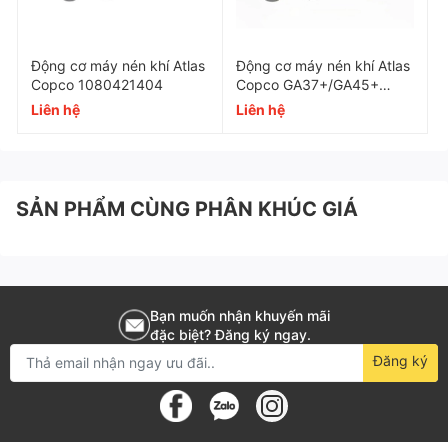
Lớp cách điện
F
Động cơ máy nén khí Atlas
Động cơ máy nén khí Atlas
Xuất xứ
Trung Quốc
Copco 1080421404
Copco GA37+/GA45+
1092090314
Liên hệ
Liên hệ
SẢN PHẨM CÙNG PHÂN KHÚC GIÁ
Bạn muốn nhận khuyến mãi
đặc biệt? Đăng ký ngay.
Đăng ký