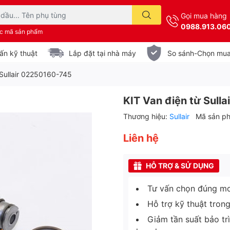
Gọi mua hàng
0988.913.06
ặc mã sản phẩm
ấn kỹ thuật
Lắp đặt tại nhà máy
So sánh-Chọn mu
 Sullair 02250160-745
KIT Van điện từ Sull
Thương hiệu:
Sullair
Mã sản p
Liên hệ
HỖ TRỢ & SỬ DỤNG
Tư vấn chọn đúng mo
Hỗ trợ kỹ thuật tron
Giảm tần suất bảo tr