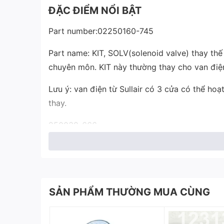
ĐẶC ĐIỂM NỔI BẬT
Part number:02250160-745
Part name: KIT, SOLV(solenoid valve) thay thế 
chuyên môn. KIT này thường thay cho van điện
Lưu ý: van điện từ Sullair có 3 cửa có thể h
thay.
250038-666
02250125-657
02250125-665
02250160-745
SẢN PHẨM THƯỜNG MUA CÙNG
88292007-511