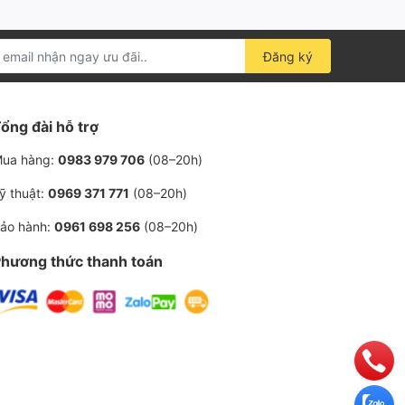
Đăng ký
ổng đài hỗ trợ
ua hàng:
0983 979 706
(08–20h)
ỹ thuật:
0969 371 771
(08–20h)
ảo hành:
0961 698 256
(08–20h)
hương thức thanh toán