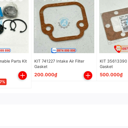
khác khác của Sullair.
able Parts Kit
KIT 741227 Intake Air Filter
KIT 35613390
Gasket
Gasket
200.000₫
500.000₫
37%