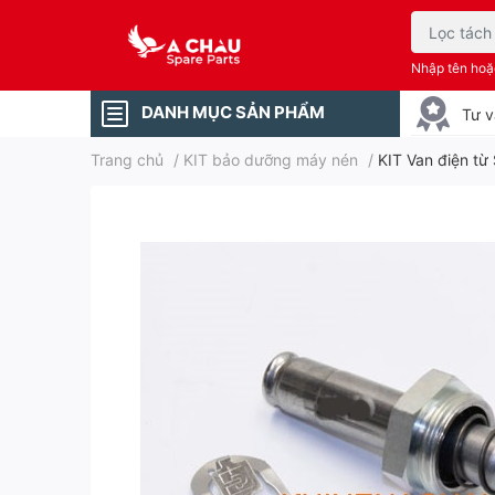
Nhập tên ho
DANH MỤC SẢN PHẨM
Tư v
Trang chủ
/
KIT bảo dưỡng máy nén
/
KIT Van điện từ