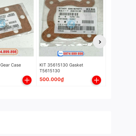
 Gear Case
KIT 35615130 Gasket
24215130 KÍ
T5615130
E4215130
500.000₫
500.000₫