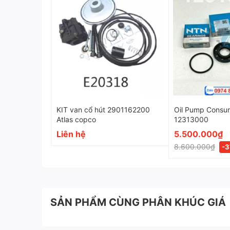
88291011-695
88291008-579
88291008-424 cùng nhiều mã van tương đồng 
KIT van cổ hút 2901162200
Oil Pump Consum
Atlas copco
12313000
Liên hệ
5.500.000₫
8.600.000₫
-
SẢN PHẨM CÙNG PHÂN KHÚC GIÁ