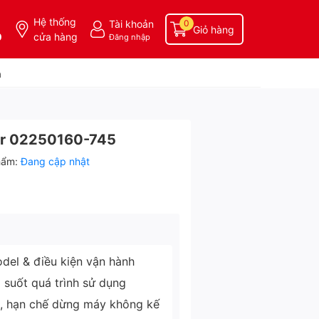
Hệ thống
Tài khoản
0
Giỏ hàng
0
cửa hàng
Đăng nhập
a
air 02250160-745
hẩm:
Đang cập nhật
del & điều kiện vận hành
g suốt quá trình sử dụng
ì, hạn chế dừng máy không kế