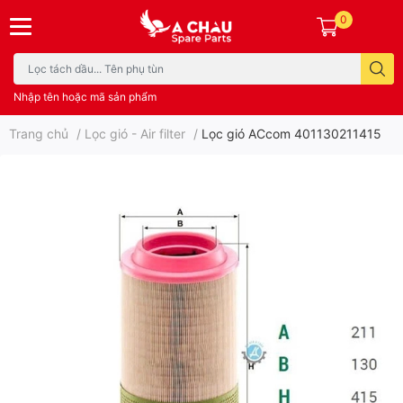
0
Nhập tên hoặc mã sản phẩm
Trang chủ
/
Lọc gió - Air filter
/
Lọc gió ACcom 401130211415