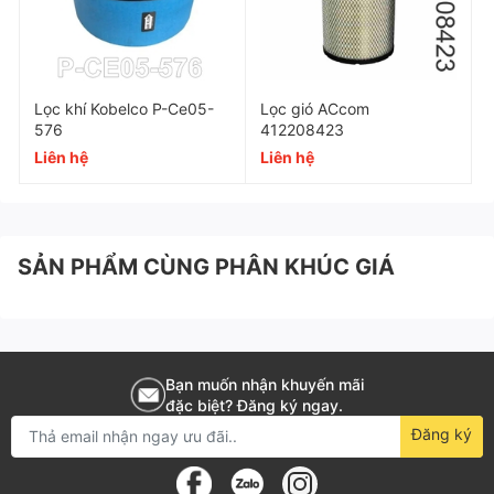
chữa.
Đặt mua ngay lọc khí Kaeser 6.2182.0 tại Khí Nén Á
Châu để nhận ưu đãi hấp dẫn!
Lọc khí Kobelco P-Ce05-
Lọc gió ACcom
576
412208423
Liên hệ
Liên hệ
Mã SKU
6.2182.0
Loại lọc
Lọc khí đầu vào dạng cartridge
Thương hiệu
Kaeser
SẢN PHẨM CÙNG PHÂN KHÚC GIÁ
Xuất xứ
Trung Quốc
Hiệu suất lọc
99%
Cấp lọc
1-5 micron
Bạn muốn nhận khuyến mãi
đặc biệt? Đăng ký ngay.
Độ giảm áp
0.02 bar
Đăng ký
Tuổi thọ
2000-3000 giờ