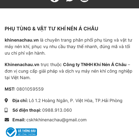
Chất liệu
Sợi tổng hợp
Ứng dụng
Máy nén khí trục vít Kaeser từ 5 kW đến 1
PHỤ TÙNG & VẬT TƯ KHÍ NÉN Á CHÂU
khinenachau.vn
là chuyên trang phân phối phụ tùng và vật tư
máy nén khí, phục vụ nhu cầu thay thế nhanh, đúng mã và tối
ưu chi phí vận hành.
Khinenachau.vn
trực thuộc
Công ty TNHH Khí Nén Á Châu
–
đơn vị cung cấp giải pháp và dịch vụ máy nén khí công nghiệp
tại Việt Nam.
MST:
0801059559
Địa chỉ:
Lô 1.2 Hoàng Ngân, P. Việt Hòa, TP.Hải Phòng
Số điện thoại:
0988.913.060
Email:
cskhkhinenachau@gmail.com