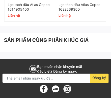
Lọc tách dầu Atlas Copco
Lọc tách dầu Atlas Copco
Độ tinh lọc
0,1 μm
1614905400
1622569300
Liên hệ
Liên hệ
Hàm lượng dầu trong khí nén
3 ppm
Hiệu quả lọc
99%
Dùng cho
Máy nén khí COMPAIR
SẢN PHẨM CÙNG PHÂN KHÚC GIÁ
Thời gian sử dụng
3000-6000 giờ
Bạn muốn nhận khuyến mãi
đặc biệt? Đăng ký ngay.
Đăng ký