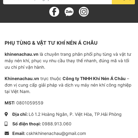
Hiệu quả
99.9%
Độ tinh lọc
0.1 micron
Nhiệt độ làm việc
100 °C
Tuổi thọ
4000-6000 giờ
PHỤ TÙNG & VẬT TƯ KHÍ NÉN Á CHÂU
khinenachau.vn
là chuyên trang phân phối phụ tùng và vật tư
máy nén khí, phục vụ nhu cầu thay thế nhanh, đúng mã và tối
ưu chi phí vận hành.
Khinenachau.vn
trực thuộc
Công ty TNHH Khí Nén Á Châu
–
đơn vị cung cấp giải pháp và dịch vụ máy nén khí công nghiệp
tại Việt Nam.
MST:
0801059559
Địa chỉ:
Lô 1.2 Hoàng Ngân, P. Việt Hòa, TP.Hải Phòng
Số điện thoại:
0988.913.060
Email:
cskhkhinenachau@gmail.com