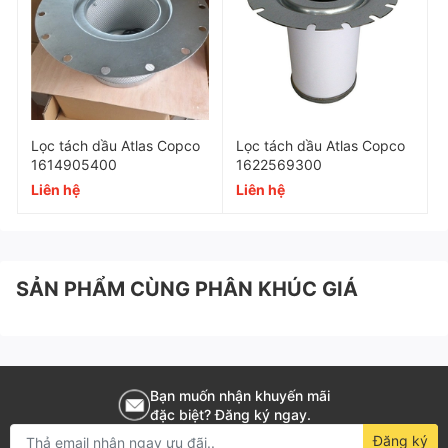
thống khí nén công nghiệp.
Nâng cao hiệu suất và bảo vệ máy nén khí của bạn với
Lọc tách dầu Mann-49 302 53 851-LE 16 008 chính
hãng. Liên hệ ngay với Khí Nén Á Châu để nhận báo
giá tốt nhất cùng các ưu đãi hấp dẫn!
Lọc tách dầu Atlas Copco
Lọc tách dầu Atlas Copco
1614905400
1622569300
Mã SKU
4930253851
Liên hệ
Liên hệ
Thương hiệu
Mann Filter
Xuất xứ
Đức
SẢN PHẨM CÙNG PHÂN KHÚC GIÁ
Chất liệu
Giấy thủy tinh nhập khẩu
Kích thước
A = 160 mm; D = 200 mm; H = 310
Độ chênh áp bypass
0.25 Mpa
Bạn muốn nhận khuyến mãi
Hàm lượng dầu
3 ppm
đặc biệt? Đăng ký ngay.
Đăng ký