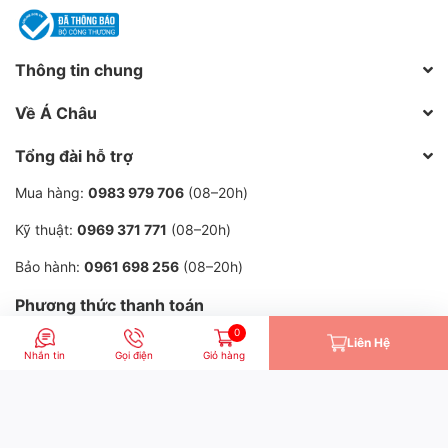
Thông tin chung
Về Á Châu
Tổng đài hỗ trợ
Mua hàng:
0983 979 706
(08–20h)
Kỹ thuật:
0969 371 771
(08–20h)
Bảo hành:
0961 698 256
(08–20h)
Phương thức thanh toán
0
Liên Hệ
Nhắn tin
Gọi điện
Giỏ hàng
© 2013–2026 Công ty TNHH Khí Nén Á Châu.
| Cung cấp bởi
Sapo