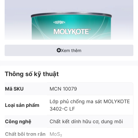
Xem thêm
Thông số kỹ thuật
Mã SKU
MCN 10079
Lớp phủ chống ma sát MOLYKOTE
Loại sản phẩm
3402-C LF
Công nghệ
Chất kết dính hữu cơ, dung môi
Thuộc tính chính
Chất bôi trơn rắn
MoS₂