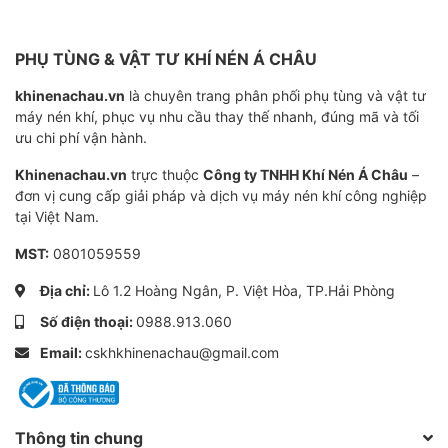
Nhiệt độ thấp (°C)
-200
PHỤ TÙNG & VẬT TƯ KHÍ NÉN Á CHÂU
Nhiệt độ cao (°C)
315
khinenachau.vn
là chuyên trang phân phối phụ tùng và vật tư
Màu sắc
Xám
máy nén khí, phục vụ nhu cầu thay thế nhanh, đúng mã và tối
ưu chi phí vận hành.
Quy cách đóng gói
Hộp 500g - 10 hộp/th
Khinenachau.vn
trực thuộc
Công ty TNHH Khí Nén Á Châu
–
đơn vị cung cấp giải pháp và dịch vụ máy nén khí công nghiệp
tại Việt Nam.
MST:
0801059559
Địa chỉ:
Lô 1.2 Hoàng Ngân, P. Việt Hòa, TP.Hải Phòng
Số điện thoại:
0988.913.060
Email:
cskhkhinenachau@gmail.com
Thông tin chung