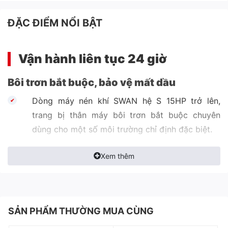
ĐẶC ĐIỂM NỔI BẬT
Vận hành liên tục 24 giờ
Bôi trơn bắt buộc, bảo vệ mất dầu
Dòng máy nén khí SWAN hệ S 15HP trở lên,
trang bị thân máy bôi trơn bắt buộc chuyên
dùng cho một số môi trường chỉ định đặc biệt.
Thiết kế theo chỉ định đặc biệt của khách hàng,
Xem thêm
nếu như công việc muốn vận hành 24 giờ hoặc
khí dùng không ổn định, khởi động nhiều lần,
hoặc chịu tải liên tục, dòng máy này có thể phù
hợp với yêu cầu của bạn.
SẢN PHẨM THƯỜNG MUA CÙNG