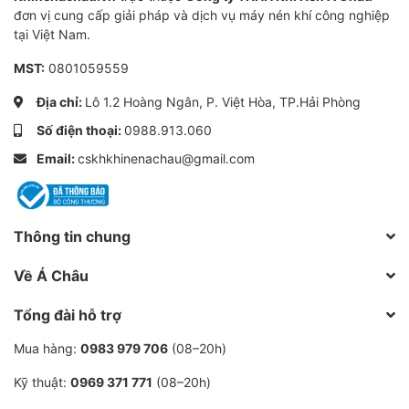
Đèn biểu thị trên bảng điều khiển hiển thị trạng
đơn vị cung cấp giải pháp và dịch vụ máy nén khí công nghiệp
tại Việt Nam.
thái vận hành của máy.
MST:
0801059559
Địa chỉ:
Lô 1.2 Hoàng Ngân, P. Việt Hòa, TP.Hải Phòng
Thông số kỹ thuật:
Số điện thoại:
0988.913.060
Email:
cskhkhinenachau@gmail.com
Swan được hình thành từ năm 1956, sản xuất hầu hết
Thông tin chung
chủng loại máy nén khí nhãn hiệu SWAN đến nay đã
trên 60 năm, tích luỹ được những kinh nghiệm phong
Về Á Châu
phú và năng lực kỹ thuật. Bắt đầu từ công đoạn đúc
Tổng đài hỗ trợ
linh kiện, tự nghiên cứu R&D thiết kế, tạo khuôn, đúc
v.v
Mua hàng:
0983 979 706
(08–20h)
Kỹ thuật:
0969 371 771
(08–20h)
Là một trong số ít hãng máy nén khí trên thị trường