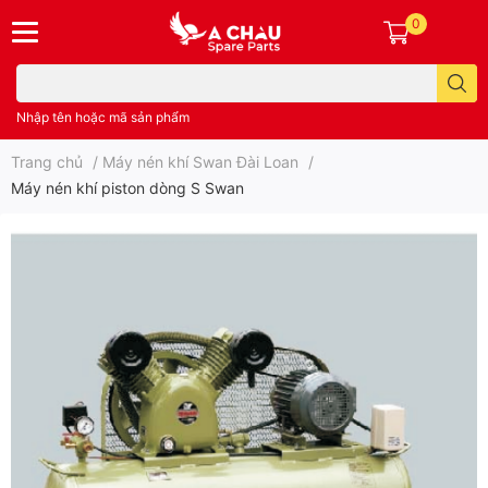
0
Nhập tên hoặc mã sản phẩm
Trang chủ
/
Máy nén khí Swan Đài Loan
/
Máy nén khí piston dòng S Swan