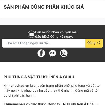
ứng nguồn khí trong quá trình làm việc.
SẢN PHẨM CÙNG PHÂN KHÚC GIÁ
Bình khí được phun cát xử l‎ý; chủ động bảo vệ
môi trường và bề mặt nhẵn bóng bền lâu.
Bạn muốn nhận khuyến mãi
Bảng điều khiển thông minh
đặc biệt? Đăng ký ngay.
Đăng ký
Thiết kế đặng biệt giảm ma sát tổn hại cho máy
khi khởi động và dừng không tải.
Hệ thống điều khiển từ xa sẽ điều khiển các
hoạt động của máy từ xa.
PHỤ TÙNG & VẬT TƯ KHÍ NÉN Á CHÂU
Hệ thống điều khiển thông minh có thể tự điều
chỉnh lượng sử dụng một cách linh hoạt.
khinenachau.vn
là chuyên trang phân phối phụ tùng và vật tư
máy nén khí, phục vụ nhu cầu thay thế nhanh, đúng mã và tối
Thiết kế gần gũi có thể bảo vệ chức năng của
ưu chi phí vận hành.
hệ thống điều khiển.
Khinenachau.vn
trực thuộc
Công ty TNHH Khí Nén Á Châu
–