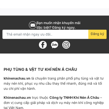
Máy nén khởi động có kiểm soát, được đệm, loại
bỏ sự đột biến hiện tại và kéo dài tuổi thọ linh
kiện để tăng độ tin cậy của hệ thống.
Bạn muốn nhận khuyến mãi
Dịch vụ dễ bảo trì
đặc biệt? Đăng ký ngay.
Đăng ký
Gói không lộn xộn được thiết kế với ít thành
phần cần bảo trì hơn.
Có thể truy cập dễ dàng phía sau các tấm dễ
tháo lắp.
PHỤ TÙNG & VẬT TƯ KHÍ NÉN Á CHÂU
khinenachau.vn
là chuyên trang phân phối phụ tùng và vật tư
Thiết kế không bị rò rỉ
máy nén khí, phục vụ nhu cầu thay thế nhanh, đúng mã và tối
ưu chi phí vận hành.
Sử dụng phụ kiện vòng chữ O giúp giảm đáng
kể các sự cố rò rỉ tiềm ẩn liên quan đến phụ kiện
Khinenachau.vn
trực thuộc
Công ty TNHH Khí Nén Á Châu
–
đơn vị cung cấp giải pháp và dịch vụ máy nén khí công nghiệp
ren thông thường.
tại Việt Nam.