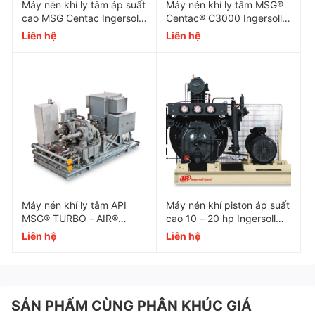
thực hiện.
Máy nén khí ly tâm áp suất
Máy nén khí ly tâm MSG®
cao MSG Centac Ingersoll
Centac® C3000 Ingersoll
Các cánh quạt airend được gia công chính xác
Rand
Rand
Liên hệ
Liên hệ
trong quy trình hai mươi bước, đảm bảo độ
chính xác, độ lặp lại và hiệu quả của rôto vượt
trội.
Tăng tuổi thọ
Tỷ lệ nén thấp hơn trong từng giai đoạn làm
giảm tải trọng chịu lực và tăng tuổi thọ.
Sử dụng vòng bi chất lượng cao nhất hiện có
Máy nén khí ly tâm API
​​​​​​​Máy nén khí piston áp suất
MSG® TURBO - AIR®
cao 10 – 20 hp Ingersoll
đảm bảo nhiều năm dịch vụ đáng tin cậy, hiệu
Ingersoll Rand
Rand
Liên hệ
Liên hệ
quả.
Tỷ lệ nén thấp hơn trong từng giai đoạn làm
giảm tải trọng chịu lực và tăng tuổi thọ.
SẢN PHẨM CÙNG PHÂN KHÚC GIÁ