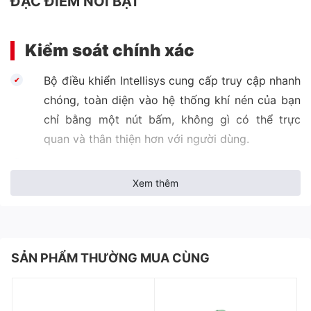
ĐẶC ĐIỂM NỔI BẬT
Kiểm soát chính xác
Bộ điều khiển Intellisys cung cấp truy cập nhanh
chóng, toàn diện vào hệ thống khí nén của bạn
chỉ bằng một nút bấm, không gì có thể trực
quan và thân thiện hơn với người dùng.
Các thông số vận hành của máy nén có thể
Xem thêm
được điều chỉnh nhanh chóng và dễ dàng đáp
ứng các yêu cầu của hệ thống không khí nhà
máy và giảm thiểu chi phí vận hành.
Intellisys cung cấp chẩn đoán nhanh về nhu cầu
SẢN PHẨM THƯỜNG MUA CÙNG
hệ thống, hiển thị cảnh báo và dừng máy nén
nếu vượt quá thông số vận hành.