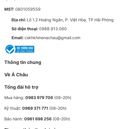
MST:
Giảm chi phí bôi trơn
0801059559
Địa chỉ:
Lô 1.2 Hoàng Ngân, P. Việt Hòa, TP.Hải Phòng
Giảm chi phí bảo trì bằng cách kéo dài lâu hơn
Số điện thoại:
0988.913.060
giữa các thay đổi.
Email:
cskhkhinenachau@gmail.com
Ít chất làm mát được truyền xuống hệ thống
không khí, giảm thiểu chi phí thay thế chất làm
mát.
Thông tin chung
Các đặc tính phân hủy sinh học của Ultra
Về Á Châu
Coolant loại bỏ sự cần thiết của thiết bị tách
dầu-nước, do đó giảm các vấn đề liên quan đến
Tổng đài hỗ trợ
xử lý nước ngưng.
Mua hàng:
0983 979 706
(08–20h)
Kỹ thuật:
0969 371 771
(08–20h)
Tùy chọn thiết kế linh hoạt
Bảo hành:
0961 698 256
(08–20h)
Máy nén khí trục vít quay hoạt động trong điều