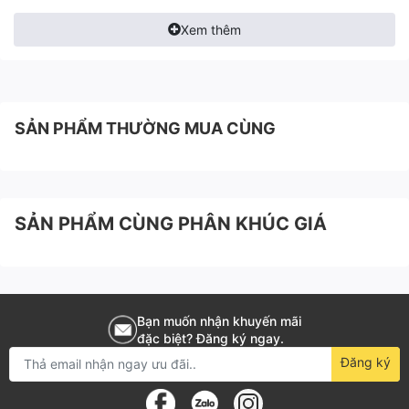
Xem thêm
SẢN PHẨM THƯỜNG MUA CÙNG
Tiết kiệm năng lượng bằng cách kiểm
soát áp suất không đổi
SẢN PHẨM CÙNG PHÂN KHÚC GIÁ
Dao động áp lực được kiểm soát trong vòng
0.01 Mpa bằng cách điều chỉnh tốc độ quay.
Tiết kiệm 7% năng lượng bằng cách giảm áp lực.
Bạn muốn nhận khuyến mãi
đặc biệt? Đăng ký ngay.
Phối hợp 2 đơn vị
Đăng ký
Có thể phối hợp 2 thiết bị chạy bằng cách đấu
dây LCDS.