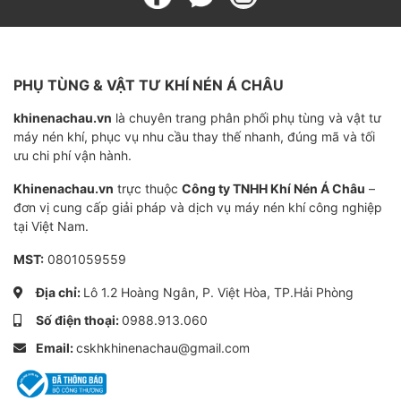
Hiển thị thời gian thực của sơ đồ dòng
Thêm hiển thị sơ đồ dòng để tạo điều kiện biết được
PHỤ TÙNG & VẬT TƯ KHÍ NÉN Á CHÂU
trạng thái chạy.
khinenachau.vn
là chuyên trang phân phối phụ tùng và vật tư
máy nén khí, phục vụ nhu cầu thay thế nhanh, đúng mã và tối
ưu chi phí vận hành.
Giám sát ngưng tụ
Khinenachau.vn
trực thuộc
Công ty TNHH Khí Nén Á Châu
–
Ngăn chặn sự tích tụ ngưng tụ, nhiệt độ xả được theo
đơn vị cung cấp giải pháp và dịch vụ máy nén khí công nghiệp
dõi và cảnh báo màn hình nếu xảy ra ngưng tụ.
tại Việt Nam.
MST:
0801059559
Tự chẩn đoán để ngăn chặn dừng khẩn
Địa chỉ:
Lô 1.2 Hoàng Ngân, P. Việt Hòa, TP.Hải Phòng
cấp
Số điện thoại:
0988.913.060
Bộ điều khiển LCD có hiển thị các điều kiện
Email:
cskhkhinenachau@gmail.com
khác nhau như thông tin bảo trì, dừng khẩn cấp
…