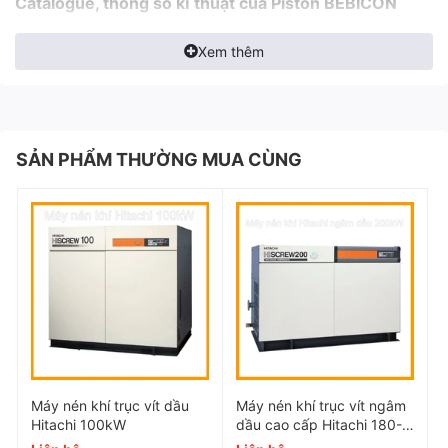
Catalogue, thông số kĩ thuật của Piston
BEBICON
không dầu
Xem thêm
Bạn có thể xem chi tiết các model máy tại file
PDF dưới đây, Hoặc
Dowloald
SẢN PHẨM THƯỜNG MUA CÙNG
Máy nén khí trục vít dầu
Máy nén khí trục vít ngâm
Hitachi 100kW
dầu cao cấp Hitachi 180-
250kW