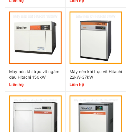
Liên hệ
Liên hệ
Phụ tùng cho máy
BEBICON không dầu
100% phụ tùng piston hitachi cần đặt hàng. Thời gian
Máy nén khí trục vít ngâm
Máy nén khí trục vít Hitachi
chờ 8 đến 10 tuần. Phụ tùng tương đương cho dòng
dầu Hitachi 150kW
22kW-37kW
máy này KHÍ NÉN Á CHÂU không cung cấp.
Liên hệ
Liên hệ
Dầu bôi trơn cho máy nén
piston
BEBICON không
dầu
Máy nén khí này không xử dụng dầu bôi trơn. Máy xử
dụng vòng bi khô, Cơ cấu piston đặc biệt không xử