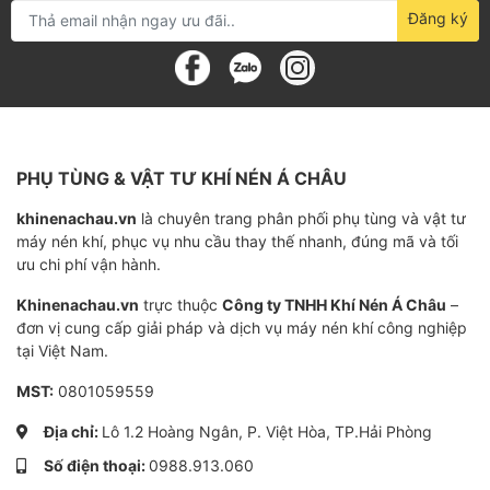
CMS: là chất hấp phụ có cấu trúc tinh thể với
Đăng ký
nhiều lỗ siêu nhỏ, hấp thụ Oxy nhanh hơn Nitơ
do sự khác biệt về kích thước phân tử.
Quá trình PSA:
Không khí nén được đưa qua lớp CMS
PHỤ TÙNG & VẬT TƯ KHÍ NÉN Á CHÂU
trong một tháp hấp phụ.
khinenachau.vn
là chuyên trang phân phối phụ tùng và vật tư
Oxy bị hấp thụ bởi CMS, Nitơ tinh khiết đi
máy nén khí, phục vụ nhu cầu thay thế nhanh, đúng mã và tối
qua và được thu hồi.
ưu chi phí vận hành.
Khinenachau.vn
trực thuộc
Công ty TNHH Khí Nén Á Châu
–
Tháp hấp phụ thứ hai được sử dụng để
đơn vị cung cấp giải pháp và dịch vụ máy nén khí công nghiệp
giải hấp thụ Oxy, tái tạo CMS.
tại Việt Nam.
Hai tháp hấp phụ hoạt động luân phiên,
MST:
0801059559
đảm bảo tạo ra dòng N2 liên tục.
Địa chỉ:
Lô 1.2 Hoàng Ngân, P. Việt Hòa, TP.Hải Phòng
Số điện thoại:
0988.913.060
Ưu điểm máy tạo khí N2 Atlas