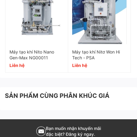
Điện áp (V/Hz): 230/50, 380-415/50, 440-
480/60
Kích thước (mm): 1450 x 500 x 1100
Trọng lượng (kg): 180
Cấp độ bảo vệ: IP20
Máy tạo khí Nito Nano
Máy tạo khí Nitơ Won Hi
Gen-Max NG00011
Tech - PSA
Tiêu chuẩn: ISO 8573-1 Class 1.4.1
Liên hệ
Liên hệ
Nguyên lý hoạt động - Công nghệ
SẢN PHẨM CÙNG PHÂN KHÚC GIÁ
PSA
Máy tạo khí N2 Atlas Copco NGP Series hoạt động
dựa trên nguyên lý hấp phụ xoay áp suất (PSA) với
Bạn muốn nhận khuyến mãi
Sàng phân tử Carbon (CMS):
đặc biệt? Đăng ký ngay.