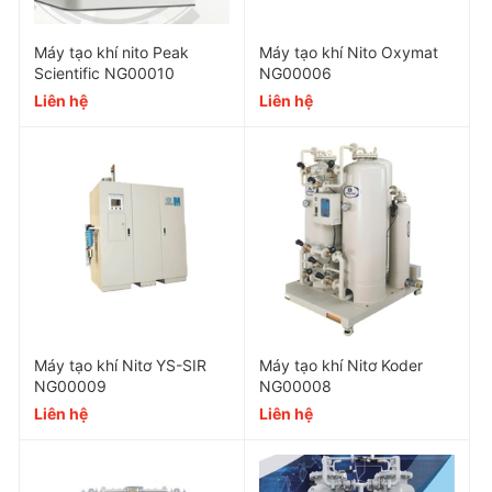
Máy tạo khí nito Peak
Máy tạo khí Nito Oxymat
Thông số kỹ thuật máy tạo khí N2
Scientific NG00010
NG00006
Liên hệ
Liên hệ
Atlas Copco NGP Series
NG00005
Model: NGP+ 5
Lưu lượng N2 (Nm³/h): 5
Độ tinh khiết N2 (%): 95 - 99.999
Áp suất khí nén đầu vào (bar): 7
Máy tạo khí Nitơ YS-SIR
Máy tạo khí Nitơ Koder
Áp suất khí N2 đầu ra (bar): 5
NG00009
NG00008
Liên hệ
Liên hệ
Điểm sương áp suất (°C): -40
Công suất (kW): 0.37