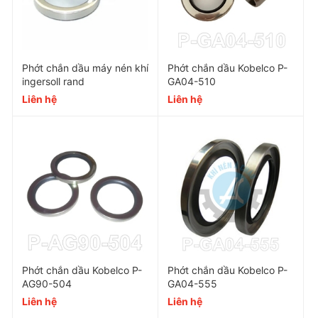
tối đa trong việc ngăn chặn rò rỉ dầu.
Chịu được áp lực lớn và nhiệt độ cao.
Phớt chắn dầu máy nén khí
Phớt chắn dầu Kobelco P-
Ngăn chặn dầu và các chất lỏng khác khỏi việc rò rỉ ra
ingersoll rand
GA04-510
khỏi động cơ và các bộ phận khác.
Liên hệ
Liên hệ
Lưu ý khi sử dụng phớt chắn dầu Kobelco
GA04-562
Khi lắp đặt cần tuân thủ đúng quy trình và hướng dẫn
của nhà sản xuất.
Thường xuyên kiểm tra và thay thế phớt theo hướng
dẫn của nhà sản xuất để đảm bảo hiệu quả tối đa của
nó.
Phớt chắn dầu Kobelco P-
Phớt chắn dầu Kobelco P-
AG90-504
GA04-555
Liên hệ
Liên hệ