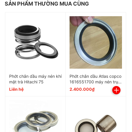
SẢN PHẨM THƯỜNG MUA CÙNG
Phớt chắn dầu máy nén khí
Phớt chắn dầu Atlas copco
mặt trà Hitachi 75
1616551700 máy nén trục
vít
Liên hệ
2.400.000₫
Đặc điểm và chức năng
Vật liệu chế tạo chất lượng cao, giúp tăng độ bền hơn
trong quá trình sử dụng.
Thiết kế với độ chính xác cao, giúp đảm bảo hiệu quả