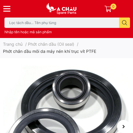
0
Nhập tên hoặc mã sản phẩm
Trang chủ
/
Phớt chắn dầu (Oil seal)
/
Phớt chắn dầu môi da máy nén khí trục vít PTFE