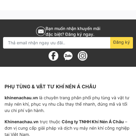
PTFE. Phớt có độ bền cao, khả năng chịu trục lệch tâm
cao. nhưng phớt có nhược điểm mặt trà chất liệu cứng
chịu mài mòn tốt của nó rất giòn rễ vỡ. Không chịu
Bạn muốn nhận khuyến mãi
được lực tác động mạnh, rung lắc. Phớt được xử dụng
đặc biệt? Đăng ký ngay.
nhiều với dòng máy nén khí của Nhật Bản như Hitachi,
Đăng ký
kobelco...
Phớt chắn dầu cho máy nén khí piston
Phớt có chức năng chặn dầu khoang chứa dầu ra
ngoài. Do áp suất khi làm việc của phớt chịu thấp nên
PHỤ TÙNG & VẬT TƯ KHÍ NÉN Á CHÂU
phớt nay fthuwowngf cử dụng là phưy
khinenachau.vn
là chuyên trang phân phối phụ tùng và vật tư
máy nén khí, phục vụ nhu cầu thay thế nhanh, đúng mã và tối
Đặc điểm điển hình
ưu chi phí vận hành.
Khinenachau.vn
trực thuộc
Công ty TNHH Khí Nén Á Châu
–
1. Thông tin cơ bản của đôi môi Dấu thép không gỉ
đơn vị cung cấp giải pháp và dịch vụ máy nén khí công nghiệp
bằng thép không gỉ
tại Việt Nam.