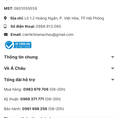
1) Tốc độ: 30m / s
MST:
0801059559
Địa chỉ:
Lô 1.2 Hoàng Ngân, P. Việt Hòa, TP.Hải Phòng
2) Áp suất: 3Mpa
Số điện thoại:
0988.913.060
3) Nhiệt độ: -120 ° C đến 220 ° C
Email:
cskhkhinenachau@gmail.com
4) Trung bình: dầu, dầu sinh học, nước, không khí và
các loại khác.
Thông tin chung
5) Sử dụng: Động cơ, Bơm thủy lực, chân không máy
Về Á Châu
bơm, máy trộn, thiết bị truyền động, robot, máy nén,
thiết bị dược phẩm, máy bơm hóa chất, cánh tay tải,
Tổng đài hỗ trợ
khớp nối xoay, máy đóng gói.
Mua hàng:
0983 979 706
(08–20h)
đôi môi
Kỹ thuật:
0969 371 771
(08–20h)
2.Giới thiệu đôi môi bằng thép không gỉ Con dấu dầu
Bảo hành:
0961 698 256
(08–20h)
bằng thép không gỉ