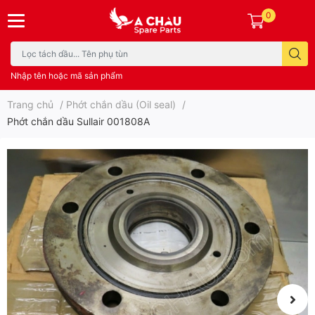
0
Nhập tên hoặc mã sản phẩm
Trang chủ
/
Phớt chắn dầu (Oil seal)
/
Phớt chắn dầu Sullair 001808A