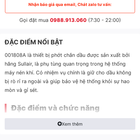
Nhận báo giá qua email, Chát zalo tư vấn:
Gọi đặt mua
0988.913.060
(7:30 - 22:00)
ĐẶC ĐIỂM NỔI BẬT
001808A là thiết bị phớt chắn dầu được sản xuất bởi
hãng Sullair, là phụ tùng quan trọng trong hệ thống
máy nén khí. Có nhiệm vụ chính là giữ cho dầu không
bị rò rỉ ra ngoài và giúp bảo vệ hệ thống khỏi sự hao
mòn và gỉ sét.
Đặc điểm và chức năng
Thiết kế đơn giản nhưng hiệu quả, với một chiếc lò xo
Xem thêm
bên trong để giữ phớt chắn dầu chắc chắn vào vị trí.