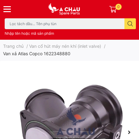
0
Nhập tên hoặc mã sản phẩm
Trang chủ
/
Van cổ hút máy nén khí (inlet valve)
/
Van xả Atlas Copco 1622348880