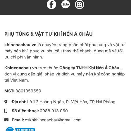
Chất liệu
Hợp kim nhôm, thép không gỉ
Ứng dụng
Tương thích với nhiều dòng máy nén khí 
PHỤ TÙNG & VẬT TƯ KHÍ NÉN Á CHÂU
khinenachau.vn
là chuyên trang phân phối phụ tùng và vật tư
máy nén khí, phục vụ nhu cầu thay thế nhanh, đúng mã và tối
ưu chi phí vận hành.
Khinenachau.vn
trực thuộc
Công ty TNHH Khí Nén Á Châu
–
đơn vị cung cấp giải pháp và dịch vụ máy nén khí công nghiệp
tại Việt Nam.
MST:
0801059559
Địa chỉ:
Lô 1.2 Hoàng Ngân, P. Việt Hòa, TP.Hải Phòng
Số điện thoại:
0988.913.060
Email:
cskhkhinenachau@gmail.com