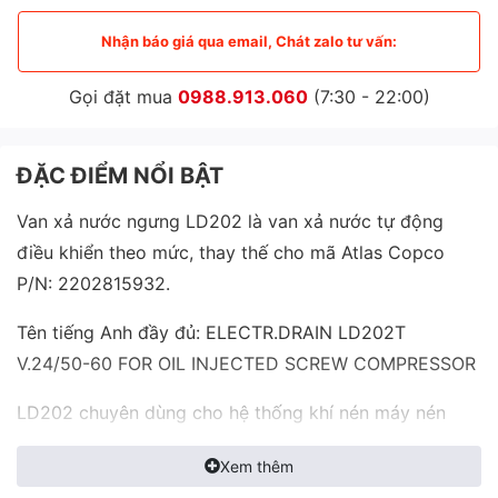
Nhận báo giá qua email, Chát zalo tư vấn:
Gọi đặt mua
0988.913.060
(7:30 - 22:00)
ĐẶC ĐIỂM NỔI BẬT
Van xả nước ngưng LD202 là van xả nước tự động
điều khiển theo mức, thay thế cho mã Atlas Copco
P/N: 2202815932.
Tên tiếng Anh đầy đủ: ELECTR.DRAIN LD202T
V.24/50-60 FOR OIL INJECTED SCREW COMPRESSOR
LD202 chuyên dùng cho hệ thống khí nén máy nén
trục vít phun dầu, được thiết kế để chỉ xả condensate
Xem thêm
(nước + dầu) mà không xả kèm khí nén, giúp loại bỏ