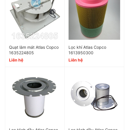
Đến ngưỡng xả, bộ vi xử lý điều khiển van điện
từ mở.
Nước ngưng được xả ra ngoài trong khi
màng
diaphragm đóng kín lỗ xả khí
, đảm bảo
không
thất thoát khí nén
.
Quạt làm mát Atlas Copco
Lọc khí Atlas Copco
Khi mực nước hạ xuống mức an toàn, van tự
1635224805
1613950300
động đóng và chu trình lặp lại.
Liên hệ
Liên hệ
Cơ chế này giúp LD202 vận hành
êm, chính xác và tiết
kiệm năng lượng
hơn rõ rệt so với van xả theo timer.
Cấu tạo & độ bền
Bình chứa condensate bằng nhôm anodized:
chịu ăn mòn tốt trong môi trường dầu – nước
ngưng.
Màng diaphragm fluoropolymer (DuPont): kháng
Lọc tách dầu Atlas Copco
Lọc tách dầu Atlas Copco