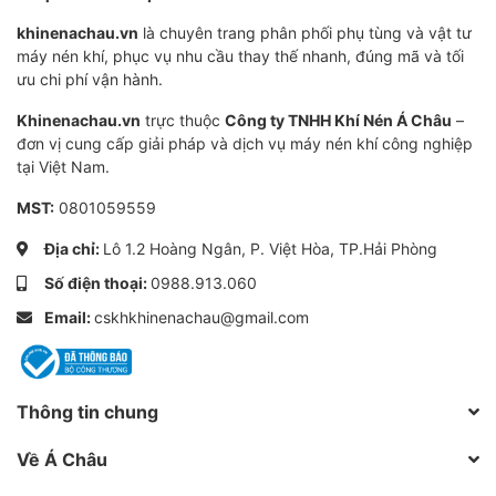
khí nén.
khinenachau.vn
là chuyên trang phân phối phụ tùng và vật tư
Đảm bảo phao di chuyển tự do, cảm biến mực
máy nén khí, phục vụ nhu cầu thay thế nhanh, đúng mã và tối
nước làm việc chính xác.
ưu chi phí vận hành.
Tránh tình trạng xả trễ hoặc xả liên tục do kẹt
Khinenachau.vn
trực thuộc
Công ty TNHH Khí Nén Á Châu
–
đơn vị cung cấp giải pháp và dịch vụ máy nén khí công nghiệp
phao.
tại Việt Nam.
Khi bảo dưỡng,
không tháo hoặc can thiệp thô bạo
MST:
0801059559
vào cụm phao, trục từ và cảm biến. Kỹ thuật viên cần
Địa chỉ:
Lô 1.2 Hoàng Ngân, P. Việt Hòa, TP.Hải Phòng
hiểu rõ cấu tạo và nguyên lý xả theo mức
để tránh
Số điện thoại:
0988.913.060
làm hư hỏng cảm biến hoặc module điều khiển. Chỉ sử
dụng
dung dịch vệ sinh phù hợp
, không dùng hóa chất
Email:
cskhkhinenachau@gmail.com
ăn mòn mạnh.
Vị trí lắp đặt khuyến nghị
Thông tin chung
LD202 được sử dụng phổ biến tại
vị trí after cooler
Về Á Châu
của máy nén khí trục vít phun dầu – nơi phát sinh