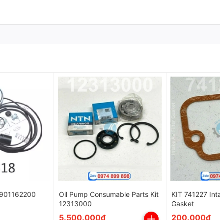
 điểm
hao khí
của van timer và hạn chế tình trạng
kẹt/sai l
n bị xả ra ngoài trong quá trình thoát nước.
i tiết chuyển động, giảm nguy cơ nghẹt bùn dầu và cặn bẩn.
hạn chế ăn mòn đường ống và thiết bị hạ nguồn.
rạng thái và tiếp điểm báo lỗi (potential-free alarm).
điều kiện môi trường công nghiệp tiêu chuẩn (tham chiếu c
ue Atlas Copco
 2901162200
Oil Pump Consumable Parts Kit
KIT 741227 Inta
t – điều kiện nước ngưng
để bao phủ nhiều dải ứng dụng.
12313000
Gasket
5.500.000₫
200.000₫
 330 / 1500 / 16K (từ hệ nhỏ đến hệ công suất lớn).