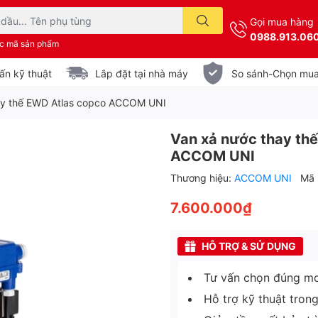
Gọi mua hàng
0988.913.06
ặc mã sản phẩm
ấn kỹ thuật
Lắp đặt tại nhà máy
So sánh-Chọn mu
ay thế EWD Atlas copco ACCOM UNI
Van xả nước thay th
ACCOM UNI
Thương hiệu:
ACCOM UNI
Mã 
7.600.000₫
HỖ TRỢ & SỬ DỤNG
Tư vấn chọn đúng mo
Hỗ trợ kỹ thuật tron