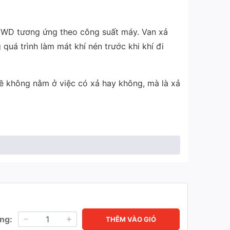
 EWD tương ứng theo công suất máy. Van xả
uá trình làm mát khí nén trước khi khí đi
đề không nằm ở việc có xả hay không, mà là xả
 cơ và van xả theo thời gian.
g dựa vào thời gian giả định.
a cần xả.
ng:
THÊM VÀO GIỎ