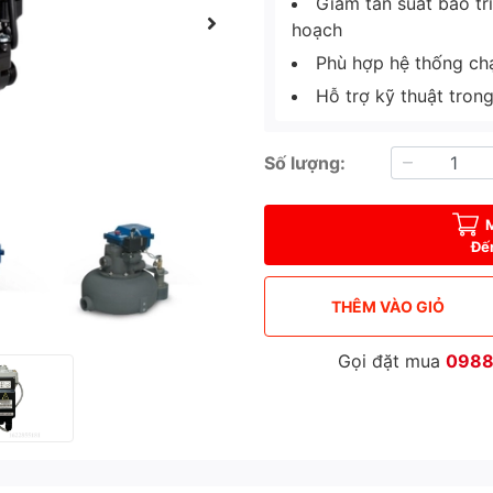
Giảm tần suất bảo tr
hoạch
Phù hợp hệ thống chạy
Hỗ trợ kỹ thuật tron
Số lượng:
Đế
THÊM VÀO GIỎ
Gọi đặt mua
0988