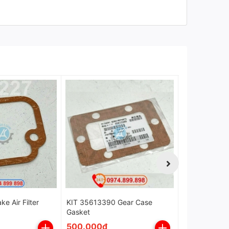
ệch mức
của van phao cơ.
atalogue):
35 °C
và
70% RH
, phù hợp cho cả
ke Air Filter
KIT 35613390 Gear Case
KIT 35615130 Gask
Gasket
T5615130
500.000₫
500.000₫