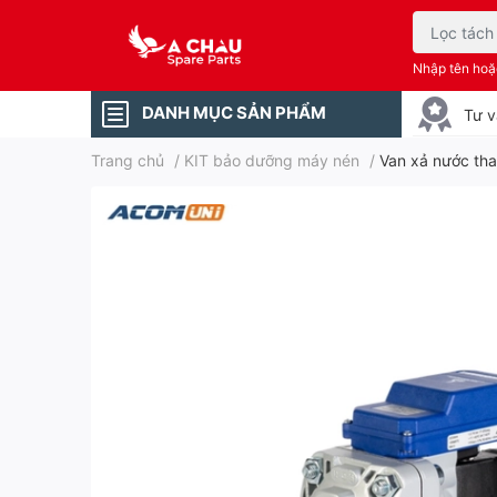
Nhập tên ho
DANH MỤC SẢN PHẨM
Tư v
Trang chủ
/
KIT bảo dưỡng máy nén
/
Van xả nước th