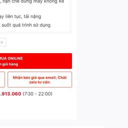
ì, hạn chế dừng máy không kế
 liên tục, tải nặng
g suốt quá trình sử dụng
MUA ONILINE
n giỏ hàng
Nhận báo giá qua email, Chát
zalo tư vấn:
.913.060
(7:30 - 22:00)