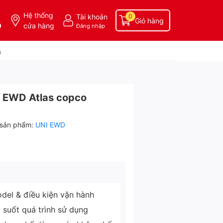
Hệ thống
Tài khoản
0
Giỏ hàng
0
cửa hàng
Đăng nhập
a
ế EWD Atlas copco
sản phẩm:
UNI EWD
del & điều kiện vận hành
g suốt quá trình sử dụng