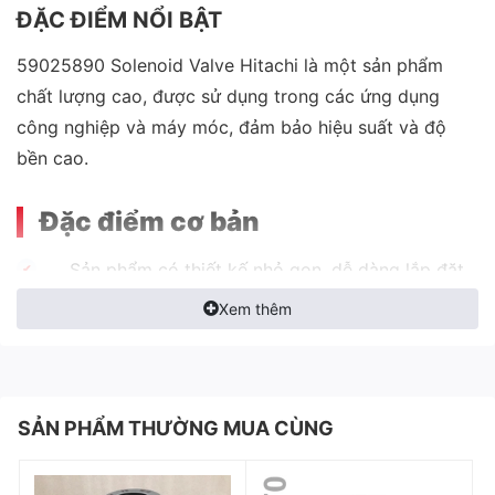
ĐẶC ĐIỂM NỔI BẬT
59025890 Solenoid Valve Hitachi là một sản phẩm
chất lượng cao, được sử dụng trong các ứng dụng
công nghiệp và máy móc, đảm bảo hiệu suất và độ
bền cao.
Đặc điểm cơ bản
Sản phẩm có thiết kế nhỏ gọn, dễ dàng lắp đặt
và sử dụng.
Xem thêm
Các chi tiết được gia công chính xác, đảm bảo
tính chính xác và độ bền của sản phẩm.
Chất liệu được làm từ thép không gỉ, hợp kim
SẢN PHẨM THƯỜNG MUA CÙNG
đồng thau hoặc hợp kim nhôm, giúp cho sản
phẩm có độ bền cao.