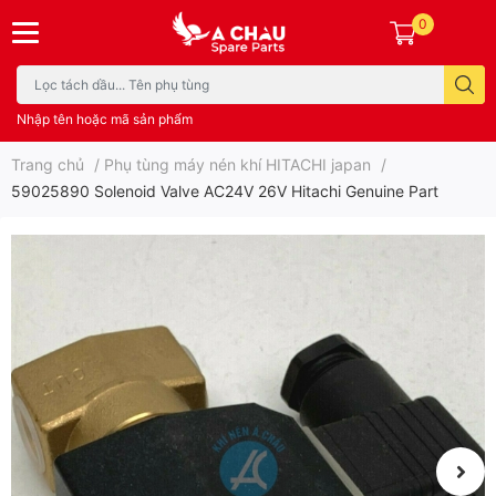
0
Nhập tên hoặc mã sản phẩm
Trang chủ
/
Phụ tùng máy nén khí HITACHI japan
/
59025890 Solenoid Valve AC24V 26V Hitachi Genuine Part