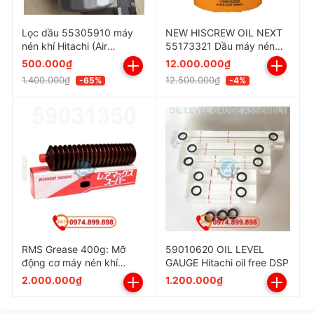
Thông số kỹ thuật Valve nhà sản
Lọc dầu 55305910 máy
NEW HISCREW OIL NEXT
nén khí Hitachi (Air
55173321 Dầu máy nén
xuất gốc ODM
Compressor)
khí HITACHI Japan
500.000₫
12.000.000₫
1.400.000₫
12.500.000₫
-65%
-4%
RMS Grease 400g: Mỡ
59010620 OIL LEVEL
động cơ máy nén khí
GAUGE Hitachi oil free DSP
Hitachi 59031350
2.000.000₫
1.200.000₫