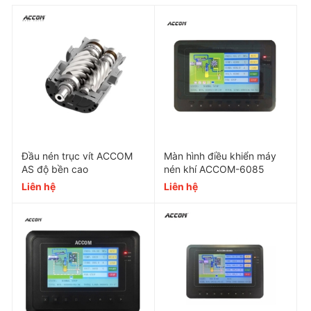
Hàm lượng dầu chứa
3ppm
Lưu lượng
28.3m3/phút
Chênh lệch áp suất
≤0.02Mpa
Độ tinh lọc
1-3ppm
Đầu nén trục vít ACCOM
Màn hình điều khiển máy
AS độ bền cao
nén khí ACCOM-6085
Liên hệ
Liên hệ
Nhiệt độ tối đa
130 độ C
Kích thước
A:275mm*D:360mm*H:
Áp suất vận hành
0.8~1.0Mpa