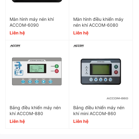
Chất liệu
Giấy thủy tinh nhập k
Màn hình máy nén khí
Màn hình điều khiển máy
Hiệu quả lọc
99.98%
ACCOM-6090
nén khí ACCOM-6080
Liên hệ
Liên hệ
Tuổi thọ
3000~4000 giờ
Tính năng nổi bật
Với cấu trúc chắc chắn và chất liệu chất lượng,
đảm bảo việc tách dầu được thực hiện một cách
nhanh chóng và hiệu quả.
Bảng điều khiển máy nén
Bảng điều khiển máy nén
Ứng dụng đa dạng, cho phép phù hợp với nhiều
khí ACCOM-880
khí mini ACCOM-860
yêu cầu và ứng dụng khác nhau.
Liên hệ
Liên hệ
Thiết kế đơn giản và dễ sử dụng.