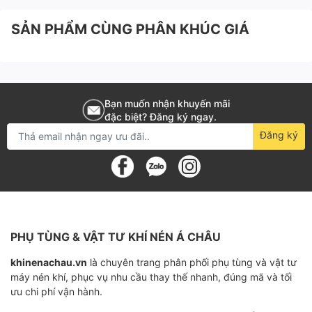
Độ bền cao, đảm bảo rằng lọc tách dầu có thể
hoạt động liên tục trong một thời gian dài mà
SẢN PHẨM CÙNG PHÂN KHÚC GIÁ
không bị hư hỏng hay suy giảm hiệu suất.
Bạn muốn nhận khuyến mãi
đặc biệt? Đăng ký ngay.
Đăng ký
PHỤ TÙNG & VẬT TƯ KHÍ NÉN Á CHÂU
khinenachau.vn
là chuyên trang phân phối phụ tùng và vật tư
máy nén khí, phục vụ nhu cầu thay thế nhanh, đúng mã và tối
ưu chi phí vận hành.