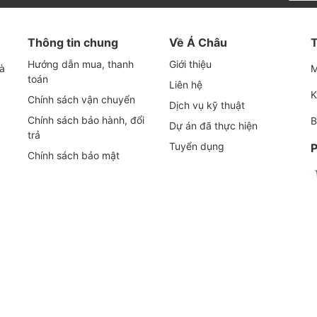
trơn ổn định, bảo vệ máy nén khí.
 với mức giá cạnh tranh.
Thông tin chung
Về Á Châu
T
 thành cặn bẩn, kéo dài tuổi thọ máy nén.
Hướng dẫn mua, thanh
Giới thiệu
và
M
 nén khí trục vít, piston.
toán
Liên hệ
hế và bảo trì.
K
Chính sách vận chuyển
Dịch vụ kỹ thuật
Chính sách bảo hành, đổi
B
Dự án đã thực hiện
rea
trả
Tuyển dụng
P
Chính sách bảo mật
y nén khí:
mpkorea