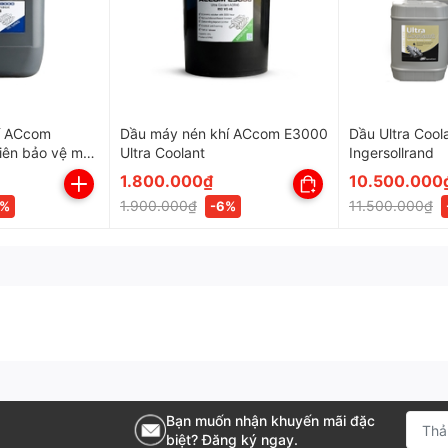
í ACcom
Dầu máy nén khí ACcom E3000
Dầu Ultra Coo
iên bảo vệ máy
Ultra Coolant
Ingersollrand
1.800.000₫
10.500.000
1.900.000₫
11.500.000₫
4%
-6%
ompkorea
Bạn muốn nhận khuyến mãi đặc
biệt? Đăng ký ngay.