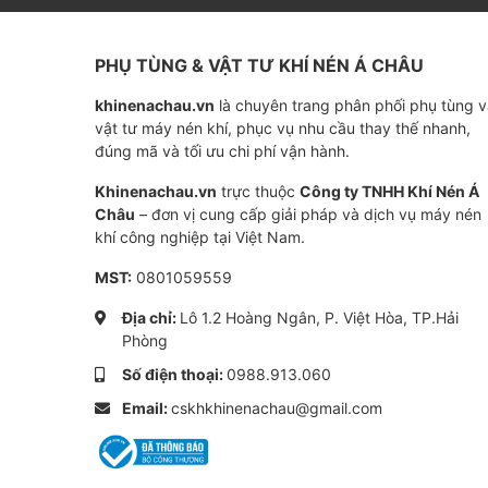
• Chất lượng ổn định: Đảm bảo hiệu suất bôi 
• Giá thành hợp lý: Sản phẩm chất lượng cao
PHỤ TÙNG & VẬT TƯ KHÍ NÉN Á CHÂU
• Chống oxy hóa và mài mòn: Ngăn ngừa hình
khinenachau.vn
là chuyên trang phân phối phụ tùng 
• Phù hợp với nhiều loại máy: Sử dụng cho máy
vật tư máy nén khí, phục vụ nhu cầu thay thế nhanh,
• Dễ dàng sử dụng: Tiện lợi trong việc thay t
đúng mã và tối ưu chi phí vận hành.
Khinenachau.vn
trực thuộc
Công ty TNHH Khí Nén Á
Ứng dụng của Dầu Compko
Châu
– đơn vị cung cấp giải pháp và dịch vụ máy nén
khí công nghiệp tại Việt Nam.
Dầu Compkorea được sử dụng cho các loại má
MST:
0801059559
• Máy nén khí trục vít
• Máy nén khí piston
Địa chỉ:
Lô 1.2 Hoàng Ngân, P. Việt Hòa, TP.Hải
• Các ứng dụng công nghiệp
Phòng
Số điện thoại:
0988.913.060
Email:
cskhkhinenachau@gmail.com
Lợi ích khi sử dụng Dầu Co
• Hiệu quả bôi trơn tốt, bảo vệ máy nén khí.