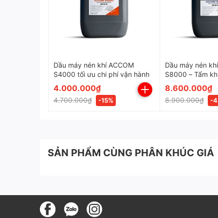
Dầu máy nén khí ACCOM
Dầu máy nén kh
S4000 tối ưu chi phí vận hành
S8000 – Tấm kh
nén khí cao cấp
4.000.000₫
8.600.000₫
4.700.000₫
8.900.000₫
-15%
-
SẢN PHẨM CÙNG PHÂN KHÚC GIÁ
Ưu điểm nổi bật của Dầu C