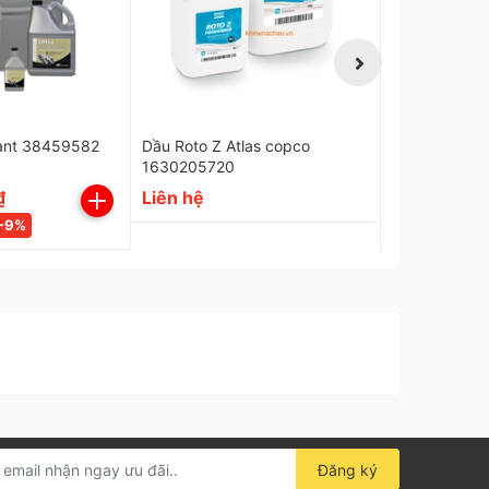
lant 38459582
Dầu Roto Z Atlas copco
Dầu máy nén 
1630205720
Synthetic Flu
Atlas copco
₫
Liên hệ
10.500.00
12.500.000₫
-9%
Đăng ký