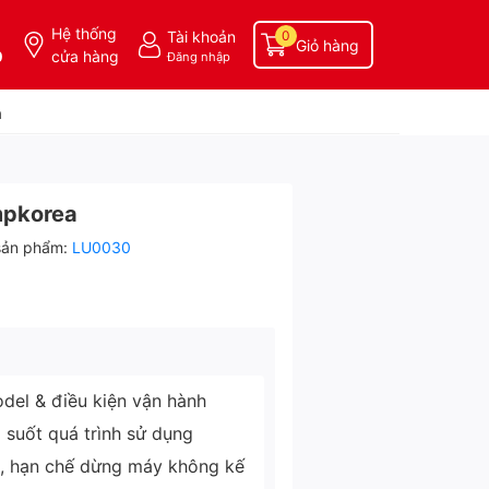
Hệ thống
Tài khoản
0
Giỏ hàng
0
cửa hàng
Đăng nhập
a
mpkorea
sản phẩm:
LU0030
del & điều kiện vận hành
g suốt quá trình sử dụng
ì, hạn chế dừng máy không kế