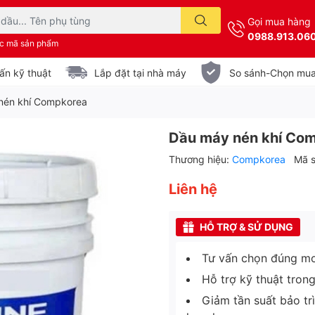
Gọi mua hàng
0988.913.06
ặc mã sản phẩm
ấn kỹ thuật
Lắp đặt tại nhà máy
So sánh-Chọn mu
nén khí Compkorea
Dầu máy nén khí Co
Thương hiệu:
Compkorea
Mã 
Liên hệ
HỖ TRỢ & SỬ DỤNG
Tư vấn chọn đúng mo
Hỗ trợ kỹ thuật tron
Giảm tần suất bảo tr