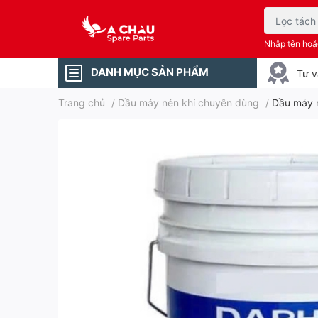
Nhập tên ho
DANH MỤC SẢN PHẨM
Tư v
Trang chủ
/
Dầu máy nén khí chuyên dùng
/
Dầu máy 