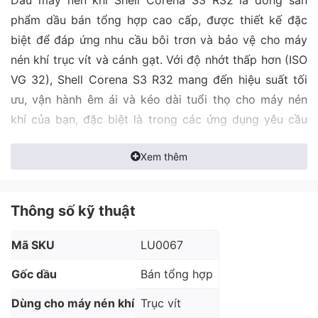
phẩm dầu bán tổng hợp cao cấp, được thiết kế đặc
biệt để đáp ứng nhu cầu bôi trơn và bảo vệ cho máy
nén khí trục vít và cánh gạt. Với độ nhớt thấp hơn (ISO
VG 32), Shell Corena S3 R32 mang đến hiệu suất tối
ưu, vận hành êm ái và kéo dài tuổi thọ cho máy nén
khí của bạn, đặc biệt là trong các ứng dụng yêu cầu
độ nhớt thấp.
Xem thêm
Ưu điểm nổi bật của dầu Shell
Corena S3 R32
Thông số kỹ thuật
• Hiệu suất bôi trơn tối ưu: Giảm ma sát và mài mòn,
Mã SKU
LU0067
đảm bảo hoạt động êm ái, hiệu quả cho máy nén khí.
Gốc dầu
Bán tổng hợp
• Vận hành êm ái: Độ nhớt thấp giúp máy nén khí
khởi động dễ dàng và vận hành êm ái hơn.
Dùng cho máy nén khí
Trục vít