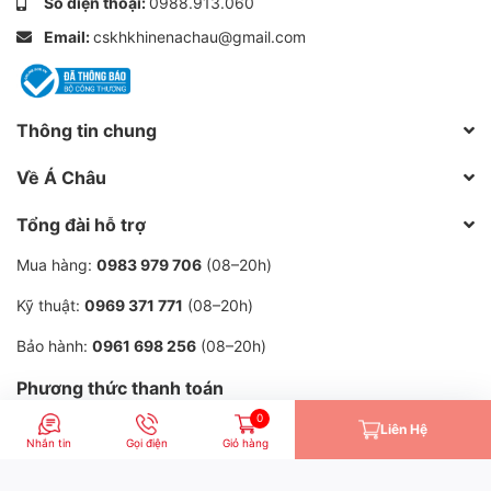
Số điện thoại:
0988.913.060
Email:
cskhkhinenachau@gmail.com
Thông tin chung
Về Á Châu
Tổng đài hỗ trợ
Mua hàng:
0983 979 706
(08–20h)
Kỹ thuật:
0969 371 771
(08–20h)
Bảo hành:
0961 698 256
(08–20h)
Phương thức thanh toán
0
Liên Hệ
Nhắn tin
Gọi điện
Giỏ hàng
© 2013–2026 Công ty TNHH Khí Nén Á Châu.