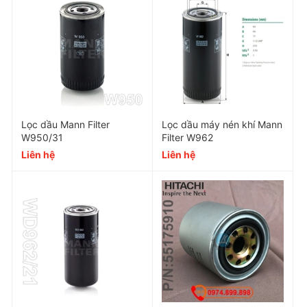
Lợi ích khi sử dụng
Nâng cao hiệu suất: Giúp máy nén khí hoạt động
ổn định và hiệu quả hơn.
Kéo dài tuổi thọ: Bảo vệ máy nén khí khỏi các hư
Lọc dầu Mann Filter
Lọc dầu máy nén khí Mann
W950/31
Filter W962
hỏng do cặn bẩn gây ra, kéo dài tuổi thọ và
Liên hệ
Liên hệ
giảm thiểu chi phí bảo trì.
Tiết kiệm năng lượng: Giảm ma sát, tiết kiệm
năng lượng tiêu thụ.
Nâng cao hiệu quả, kéo dài tuổi thọ với lọc dầu
ACcom 11102040 - Lựa chọn hoàn hảo cho máy nén
khí của bạn. Gọi hotline để nhận báo giá chi tiết!