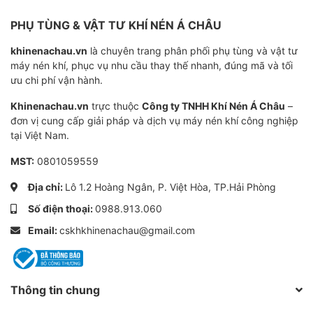
Độ chính xác của bộ lọc
10μm, 50
PHỤ TÙNG & VẬT TƯ KHÍ NÉN Á CHÂU
khinenachau.vn
là chuyên trang phân phối phụ tùng và vật tư
Tuổi thọ sử dụng
3000h (điều kiện làm vi
máy nén khí, phục vụ nhu cầu thay thế nhanh, đúng mã và tối
ưu chi phí vận hành.
Khinenachau.vn
trực thuộc
Công ty TNHH Khí Nén Á Châu
–
đơn vị cung cấp giải pháp và dịch vụ máy nén khí công nghiệp
tại Việt Nam.
MST:
0801059559
Địa chỉ:
Lô 1.2 Hoàng Ngân, P. Việt Hòa, TP.Hải Phòng
Số điện thoại:
0988.913.060
Email:
cskhkhinenachau@gmail.com
Thông tin chung