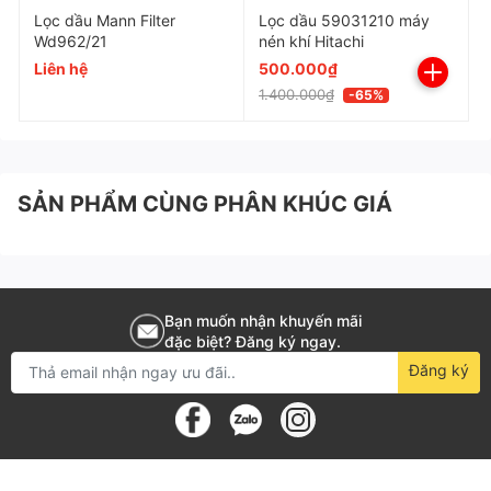
Mã SKU
11102040
Lọc dầu Mann Filter
Lọc dầu 59031210 máy
Wd962/21
nén khí Hitachi
Liên hệ
500.000₫
Loại sản phẩm
Lọc dầu máy nén khí (
1.400.000₫
-65%
Thương hiệu
ACcom
SẢN PHẨM CÙNG PHÂN KHÚC GIÁ
Xuất xứ
Trung Quố
Áp suất chênh lệch ban đầu
<0,25bar
Bạn muốn nhận khuyến mãi
Bỏ qua áp suất làm việc
2,5 bar
đặc biệt? Đăng ký ngay.
Đăng ký
Nhiệt độ làm việc
<120°C
20μm, 95