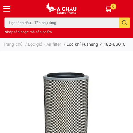
0
Nhập tên hoặc mã sản phẩm
Trang chủ
/
Lọc gió - Air filter
/
Lọc khí Fusheng 71182-66010