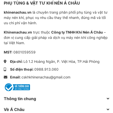
Hiệu suất lọc
98%
PHỤ TÙNG & VẬT TƯ KHÍ NÉN Á CHÂU
Độ chân không
0.01 bar
khinenachau.vn
là chuyên trang phân phối phụ tùng và vật tư
máy nén khí, phục vụ nhu cầu thay thế nhanh, đúng mã và tối
Chất liệu
Giấy bột nhập khẩu
ưu chi phí vận hành.
Tuổi thọ
Khoảng 2000-3000 giờ lắ
Khinenachau.vn
trực thuộc
Công ty TNHH Khí Nén Á Châu
–
đơn vị cung cấp giải pháp và dịch vụ máy nén khí công nghiệp
Sử dụng cho
Máy nén khí trục vít Fusheng SA5150/5
tại Việt Nam.
MST:
0801059559
Địa chỉ:
Lô 1.2 Hoàng Ngân, P. Việt Hòa, TP.Hải Phòng
Số điện thoại:
0988.913.060
Email:
cskhkhinenachau@gmail.com
Thông tin chung
Về Á Châu