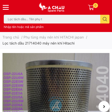
0
Nhập tên hoặc mã sản phẩm
Trang chủ
/
Phụ tùng máy nén khí HITACHI japan
/
Lọc tách dầu 21714040 máy nén khí Hitachi