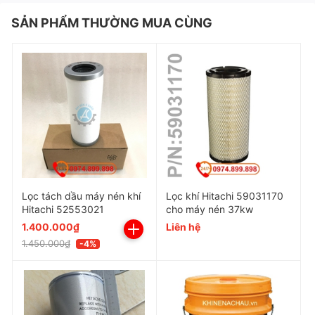
SẢN PHẨM THƯỜNG MUA CÙNG
Lọc tách dầu máy nén khí Hitachi 21714040 / OEM
Keltec KD95-012 được sử dụng cho máy nén khí trục
Lọc tách dầu máy nén khí
Lọc khí Hitachi 59031170
Hitachi 52553021
cho máy nén 37kw
vít Hitachi model đời cũ:
1.400.000₫
Liên hệ
OSP-22U6A
1.450.000₫
-4%
OSP-22U6W
OSP-22E5W