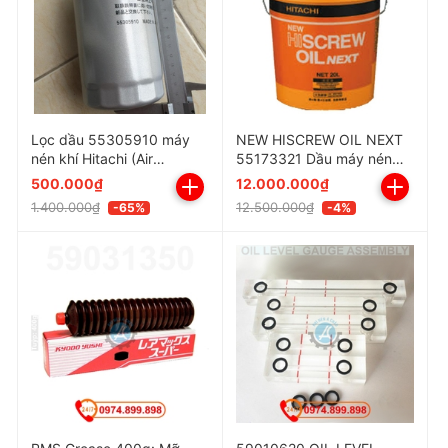
OSP-22E6W
OSP-22U5A
OSP-22U5W
Lọc dầu 55305910 máy
NEW HISCREW OIL NEXT
nén khí Hitachi (Air
55173321 Dầu máy nén
OSP-22D6A
Compressor)
khí HITACHI Japan
500.000₫
12.000.000₫
OSP-22D5A
1.400.000₫
12.500.000₫
-65%
-4%
OSP-22D6W
OSP-22D5W
OSP-22U6W
OSP-22U5W
OSP-22U6A