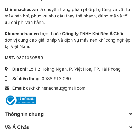
hành máy
khinenachau.vn
là chuyên trang phân phối phụ tùng và vật tư
- Hiệu quả lọc: 99,9%. Hàm lượng dầu < 3microgam/
máy nén khí, phục vụ nhu cầu thay thế nhanh, đúng mã và tối
ưu chi phí vận hành.
m3 khí.
Khinenachau.vn
trực thuộc
Công ty TNHH Khí Nén Á Châu
–
đơn vị cung cấp giải pháp và dịch vụ máy nén khí công nghiệp
Hitachi 21714040
tại Việt Nam.
OEM NO.
Keltec KD95-012
MST:
0801059559
Địa chỉ:
Lô 1.2 Hoàng Ngân, P. Việt Hòa, TP.Hải Phòng
Application
Hitachi 30HP
Số điện thoại:
0988.913.060
Height
200mm
Email:
cskhkhinenachau@gmail.com
Outer Diameter
165mm
Inner Diameter
110mm
Thông tin chung
Mua lọc tách từ 01 chuyên gia về
Về Á Châu
máy nén khí