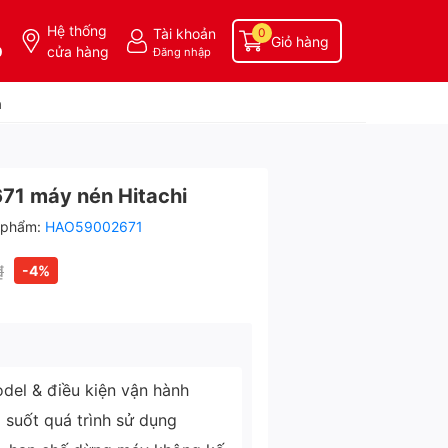
Hệ thống
Tài khoản
0
Giỏ hàng
0
cửa hàng
Đăng nhập
a
71 máy nén Hitachi
 phẩm:
HAO59002671
₫
-4%
del & điều kiện vận hành
g suốt quá trình sử dụng