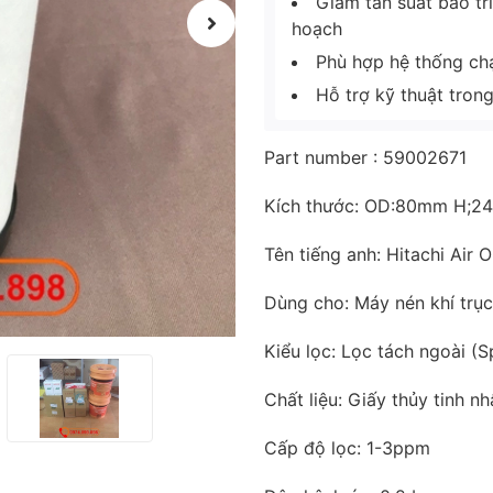
Giảm tần suất bảo tr
hoạch
Phù hợp hệ thống chạy
Hỗ trợ kỹ thuật tron
Part number : 59002671
Kích thước: OD:80mm H;
Tên tiếng anh: Hitachi Air 
Dùng cho: Máy nén khí trục
Kiểu lọc: Lọc tách ngoài (S
Chất liệu: Giấy thủy tinh n
Cấp độ lọc: 1-3ppm