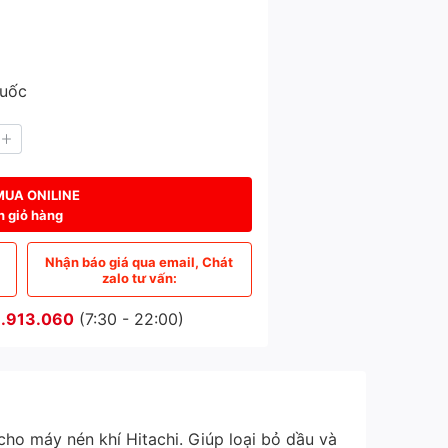
Quốc
MUA ONILINE
n giỏ hàng
Nhận báo giá qua email, Chát
zalo tư vấn:
.913.060
(7:30 - 22:00)
ho máy nén khí Hitachi. Giúp loại bỏ dầu và