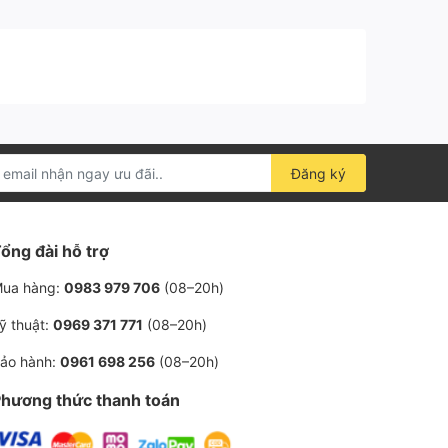
 càng sớm càng tốt, tránh hiện tượng mất hết
, để chọn được lọc tách dầu có lợi cho máy
ho bạn cách sử dụng và bảo dưỡng chuyên
Đăng ký
i sở hữu đội ngũ chuyên gia - kỹ thuật tay
ổng đài hỗ trợ
ua hàng:
0983 979 706
(08–20h)
ỹ thuật:
0969 371 771
(08–20h)
ảo hành:
0961 698 256
(08–20h)
hương thức thanh toán