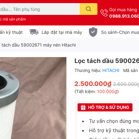
Gọi mua hàng
0988.913.06
ặc mã sản phẩm
ấn kỹ thuật
Lắp đặt tại nhà máy
So sánh-Chọn mu
 tách dầu 59002671 máy nén Hitachi
Lọc tách dầu 590026
Thương hiệu:
HITACHI
Mã sản
2.500.000₫
2.600.000
(Tiết kiệm:
100.000₫
)
HỖ TRỢ & SỬ DỤNG
Tư vấn chọn đúng mo
Hỗ trợ kỹ thuật tron