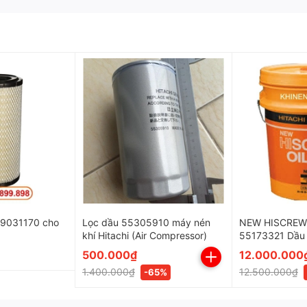
 59031170 cho
Lọc dầu 55305910 máy nén
NEW HISCREW
khí Hitachi (Air Compressor)
55173321 Dầu 
HITACHI Japa
500.000₫
12.000.000
 dầu máy nén khí Hitachi
59002671
1.400.000₫
12.500.000₫
-65%
yến cáo của nhà sản xuất để giúp máy nén khí hoạt động hiệ