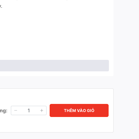
.
ng:
THÊM VÀO GIỎ