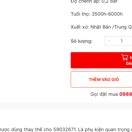
Độ chênh áp: 0,2 bar
Tuổi thọ: 3500h-6000h
Xuất xứ: Nhật Bản /Trung 
Số lượng:
Đế
THÊM VÀO GIỎ
Gọi đặt mua
0988
ược dùng thay thế cho 59032671. Là phụ kiện quan trọng c