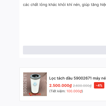
các chất lỏng khác khỏi khí nén, giúp tăng h
Lọc tách dầu 59002671 máy né
2.500.000₫
-4%
2.600.000₫
(Tiết kiệm:
100.000₫
)