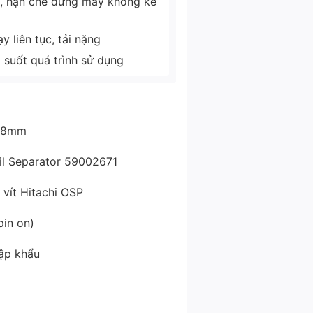
ì, hạn chế dừng máy không kế
 liên tục, tải nặng
g suốt quá trình sử dụng
248mm
Oil Separator 59002671
 vít Hitachi OSP
pin on)
hập khẩu