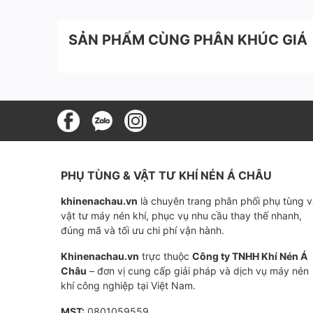
- Khi khí nén ra ngoài hệ thống có hiện tượng
dầu làm hư hại máy nén khí.
SẢN PHẨM CÙNG PHÂN KHÚC GIÁ
Địa chỉ cung cấp Lọc tách dầu máy 
Trên thị trường hiện nay có nhiều đơn vị cung
nén khí, máy hoạt động hiệu quả ổn định thì 
nghiệp nhất.
Khí nén Á Châu tự hào là đơn vị cung cấp lọc 
PHỤ TÙNG & VẬT TƯ KHÍ NÉN Á CHÂU
nghề cao, sẵn sàng đồng hành cùng bạn mỗi k
khinenachau.vn
là chuyên trang phân phối phụ tùng 
vật tư máy nén khí, phục vụ nhu cầu thay thế nhanh,
đúng mã và tối ưu chi phí vận hành.
Khinenachau.vn
trực thuộc
Công ty TNHH Khí Nén Á
Châu
– đơn vị cung cấp giải pháp và dịch vụ máy nén
khí công nghiệp tại Việt Nam.
MST:
0801059559