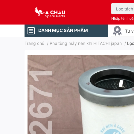
Nhập tên ho
DANH MỤC SẢN PHẨM
Tư v
Trang chủ
/
Phụ tùng máy nén khí HITACHI japan
/
Lọc