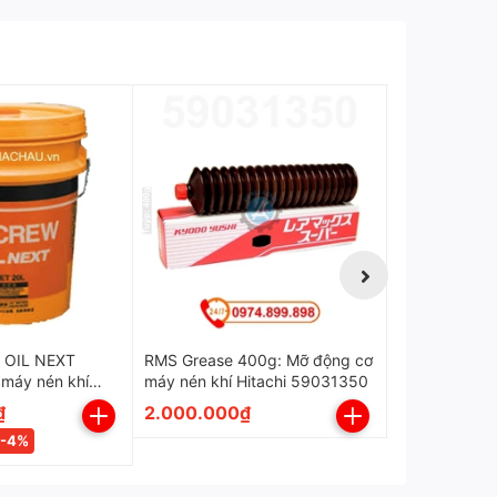
 OIL NEXT
RMS Grease 400g: Mỡ động cơ
59010620 OIL LEVEL GAUGE
máy nén khí
máy nén khí Hitachi 59031350
Hitachi oil fr
n
₫
2.000.000₫
1.200.000
-4%
u quả và bền lâu.