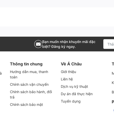
 ra dầu, cần nhanh chóng kiểm tra và thay thế lọc tách dầu
nén khí Hitachi
59002671
 cấp
Lọc tách dầu máy nén khí Hitachi
59031100. Tuy nhiên
bạn phải chọn đơn vị cung cấp uy tín, có thể hướng dẫn c
Bạn muốn nhận khuyến mãi đặc
biệt? Đăng ký ngay.
tách dầu máy nén khí chính hãng, giá tốt hiện nay. Chúng tô
Thông tin chung
Về Á Châu
T
hi cần.
Hướng dẫn mua, thanh
Giới thiệu
và
M
toán
Liên hệ
K
Chính sách vận chuyển
Dịch vụ kỹ thuật
Chính sách bảo hành, đổi
B
Dự án đã thực hiện
trả
Tuyển dụng
P
Chính sách bảo mật