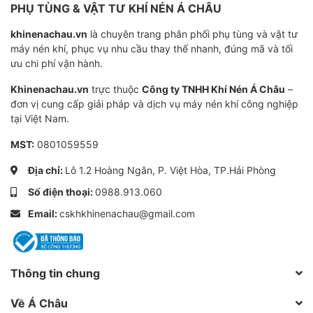
PHỤ TÙNG & VẬT TƯ KHÍ NÉN Á CHÂU
Phươnglinhachau@gmail.com hoặc gọi hotline:
khinenachau.vn
là chuyên trang phân phối phụ tùng và vật tư
máy nén khí, phục vụ nhu cầu thay thế nhanh, đúng mã và tối
Lưu ý khi sử dụng lọc tách dầu Hitachi
ưu chi phí vận hành.
29414040
Khinenachau.vn
trực thuộc
Công ty TNHH Khí Nén Á Châu
–
Lưu ý: Nên thay thế định kỳ lọc tách dầu theo số giờ
đơn vị cung cấp giải pháp và dịch vụ máy nén khí công nghiệp
khuyến cáo của nhà sản xuất để giúp máy nén khí hoạt
tại Việt Nam.
động bền lâu, tiết kiệm điện năng và chi phí sửa chữa
MST:
0801059559
thiết bị dây truyền xử dụng khí nén. Ngoài ra bạn có
Địa chỉ:
Lô 1.2 Hoàng Ngân, P. Việt Hòa, TP.Hải Phòng
thể căn cứ theo độ chênh áp lọc tách.
Số điện thoại:
0988.913.060
Khi khí nén xử dụng bên ngoài hệ thống có chứa dầu
Email:
cskhkhinenachau@gmail.com
lớn, cần nhanh chóng kiểm tra và thay thế lọc tách dầu
càng sớm càng tốt, tránh hiện tượng hao dầu làm hư
hại máy nén khí. Và thiết bị xử dụng khí trong dây
Thông tin chung
truyền sản xuất.
Về Á Châu