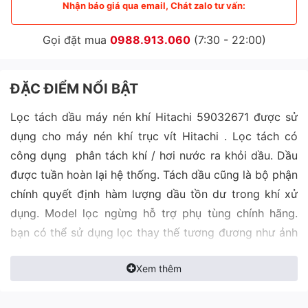
Nhận báo giá qua email, Chát zalo tư vấn:
Gọi đặt mua
0988.913.060
(7:30 - 22:00)
ĐẶC ĐIỂM NỔI BẬT
Lọc tách dầu máy nén khí Hitachi 59032671 được sử
dụng cho máy nén khí trục vít Hitachi . Lọc tách có
công dụng phân tách khí / hơi nước ra khỏi dầu. Dầu
được tuần hoàn lại hệ thống. Tách dầu cũng là bộ phận
chính quyết định hàm lượng dầu tồn dư trong khí xử
dụng. Model lọc ngừng hỗ trợ phụ tùng chính hãng.
bạn có thể sử dụng lọc thay thế tương đương như ảnh
trong bài viết này.
Xem thêm
Thông số kỹ thuật