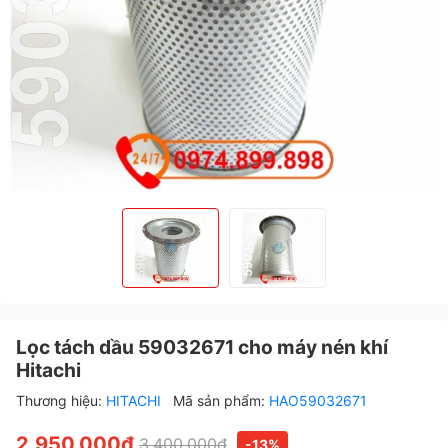
Lọc tách dầu 59032671 cho máy nén khí
Hitachi
Thương hiệu:
HITACHI
Mã sản phẩm:
HAO59032671
2.950.000₫
3.400.000₫
-13%