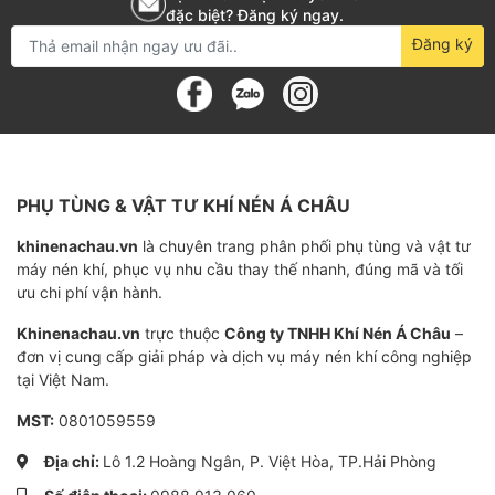
đặc biệt? Đăng ký ngay.
Thông số kỹ thuật của Lọc dầu
Đăng ký
máy nén khí Fusheng 711823E1-
2118345P
Part Number
H
PHỤ TÙNG & VẬT TƯ KHÍ NÉN Á CHÂU
Sử dụng cho
Máy nén khí Fush
khinenachau.vn
là chuyên trang phân phối phụ tùng và vật tư
Lưu lượng
15 - 3
máy nén khí, phục vụ nhu cầu thay thế nhanh, đúng mã và tối
ưu chi phí vận hành.
Độ chính xác
5 -
Khinenachau.vn
trực thuộc
Công ty TNHH Khí Nén Á Châu
–
Chất liệu
Giấy hoặ
đơn vị cung cấp giải pháp và dịch vụ máy nén khí công nghiệp
tại Việt Nam.
Hiệu quả
MST:
0801059559
Tuổi thọ
3000 
Địa chỉ:
Lô 1.2 Hoàng Ngân, P. Việt Hòa, TP.Hải Phòng
Xuất xứ
Tr