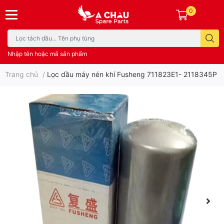
0
Nhập tên hoặc mã sản phẩm
Trang chủ
/
Lọc dầu máy nén khí Fusheng 711823E1- 2118345P