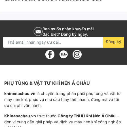
và chất gây hại.
Chức năng chính
Bạn muốn nhận khuyến mãi
Giữ cho dầu máy nén khí luôn sạch và khô ráo, tăng
đặc biệt? Đăng ký ngay.
tuổi thọ và hiệu suất của máy nén khí.
Đăng ký
Bảo vệ các chi tiết bên trong máy nén khí khỏi sự ăn
mòn và gỉ sét.
Tăng tuổi thọ máy nén khí và giảm thiểu các sự cố và
sửa chữa.
PHỤ TÙNG & VẬT TƯ KHÍ NÉN Á CHÂU
Công ty Khí nén Á Châu - nhà cung cấp uy
khinenachau.vn
là chuyên trang phân phối phụ tùng và vật tư
máy nén khí, phục vụ nhu cầu thay thế nhanh, đúng mã và tối
tín Lọc dầu máy nén khí Ingersoll Rand
ưu chi phí vận hành.
42843805
Khinenachau.vn
trực thuộc
Công ty TNHH Khí Nén Á Châu
–
Với quan điểm kinh doanh "Không bán hàng kém chất
đơn vị cung cấp giải pháp và dịch vụ máy nén khí công nghiệp
lượng, không nhập nhèm về chủng loại, giá hàng bán