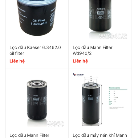
Thông số kỹ thuật của Lọc dầu
Lọc dầu Kaeser 6.3462.0
Lọc dầu Mann Filter
oil filter
Wd940/2
máy nén khí Ingersoll Rand
Liên hệ
Liên hệ
42843805
Part Number
H13
Sử dụng cho
Máy nén khí Ingersol
Lưu lượng
15 - 360
Độ chính xác
10 - 1
Lọc dầu Mann Filter
Lọc dầu máy nén khí Mann
Cấp độ lọc
0.1