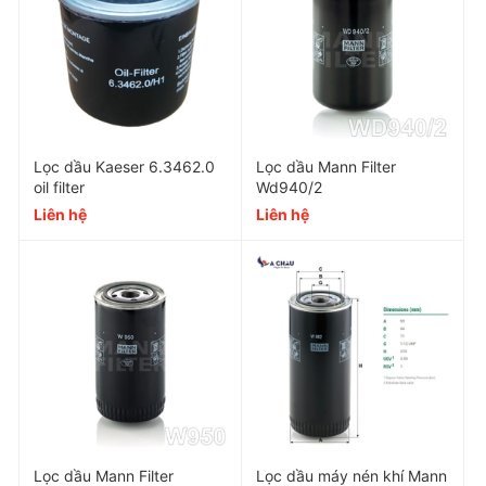
Thông số kỹ thuật của Lọc dầu
Lọc dầu Kaeser 6.3462.0
Lọc dầu Mann Filter
oil filter
Wd940/2
máy nén khí Ingersoll Rand
Liên hệ
Liên hệ
46853099
Part Number
H0921
Sử dụng cho
Máy nén khí Ingersoll Rand 
Lưu lượng
15 - 360m3 
Độ chính xác
10 - 15 mi
Lọc dầu Mann Filter
Lọc dầu máy nén khí Mann
Cấp độ lọc
0.1 pp