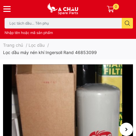
0
Nhập tên hoặc mã sản phẩm
Trang chủ
/
Lọc dầu
/
Lọc dầu máy nén khí Ingersoll Rand 46853099