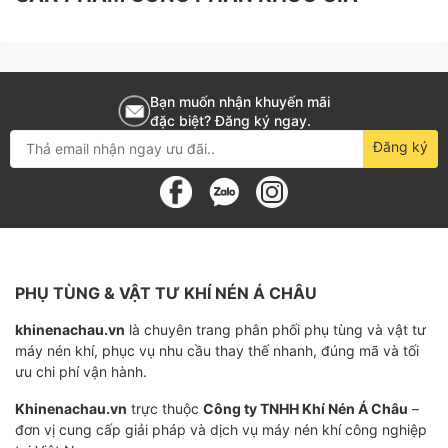
chất gây ô nhiễm và các tạp chất khác có thể ảnh
hưởng đến hiệu suất hoạt động của máy nén khí.
Chức năng nổi bật
Bạn muốn nhận khuyến mãi
đặc biệt? Đăng ký ngay.
Giúp bảo vệ các bộ phận quan trọng trong hệ thống
Đăng ký
máy nén khí khỏi bị hư hỏng do dầu bôi trơn bẩn hoặc
tạp chất khác.
Tăng tuổi thọ của dầu nôi trơn và cải thiện hiệu suất
hoạt động của máy nén khí.
PHỤ TÙNG & VẬT TƯ KHÍ NÉN Á CHÂU
Giảm thiểu các chi phí bảo trì và sửa chữa máy nén khí
khinenachau.vn
là chuyên trang phân phối phụ tùng và vật tư
do hư hỏng linh kiện trong quá trình vận hành.
máy nén khí, phục vụ nhu cầu thay thế nhanh, đúng mã và tối
ưu chi phí vận hành.
Mua Lọc dầu máy nén khí Ingersoll Rand
46853099 không thể bỏ qua Khí Nén Á
Khinenachau.vn
trực thuộc
Công ty TNHH Khí Nén Á Châu
–
Châu
đơn vị cung cấp giải pháp và dịch vụ máy nén khí công nghiệp