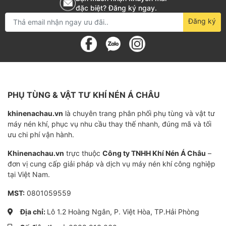
phẩm và nước giải khát, van bi điều khiển khí
đặc biệt? Đăng ký ngay.
nén giúp điều chỉnh lưu lượng một cách linh hoạt
Đăng ký
và chính xác.
Ứng dụng trong ngành khí nén:
Các hệ thống
sử dụng khí nén để vận hành thiết bị và van bi
này giúp điều khiển chính xác dòng khí, đảm
bảo hiệu quả công việc trong ngành chế tạo và
PHỤ TÙNG & VẬT TƯ KHÍ NÉN Á CHÂU
sản xuất.
khinenachau.vn
là chuyên trang phân phối phụ tùng và vật tư
Lợi Ích Khi Sử Dụng
máy nén khí, phục vụ nhu cầu thay thế nhanh, đúng mã và tối
ưu chi phí vận hành.
Tiết kiệm thời gian và nhân công:
Việc tự động
Khinenachau.vn
trực thuộc
Công ty TNHH Khí Nén Á Châu
–
hóa quá trình điều khiển dòng chảy giúp giảm
đơn vị cung cấp giải pháp và dịch vụ máy nén khí công nghiệp
thiểu sự can thiệp thủ công và tiết kiệm nhân
tại Việt Nam.
công.
MST:
0801059559
Tăng hiệu suất và giảm rủi ro:
Đảm bảo quy
Địa chỉ:
Lô 1.2 Hoàng Ngân, P. Việt Hòa, TP.Hải Phòng
trình hoạt động ổn định, tránh gián đoạn do