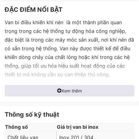
ĐẶC ĐIỂM NỔI BẬT
Van bi điều khiển khí nén là một thành phần quan
trọng trong các hệ thống tự động hóa công nghiệp,
đặc biệt là trong các máy móc sản xuất, nơi khí nén đã
có sẵn trong hệ thống. Van này được thiết kế để điều
khiển dòng chảy của chất lỏng hoặc khí trong các hệ
thống, giúp tối ưu hóa hiệu suất hoạt động của các
thiết bị mà không cần sự can thiệp thủ công.
Thông Số Kỹ Thuật
Xem thêm
Vật liệu chế tạo:
Inox 304, inox 316 (tuỳ theo
môi trường sử dụng).
Thông số kỹ thuật
Áp lực làm việc:
Từ 10bar đến 16bar.
Thông số
Giá trị van bi inox
Nhiệt độ làm việc:
-10°C đến 200°C.
Chất liệu van
Inox 201 / 304