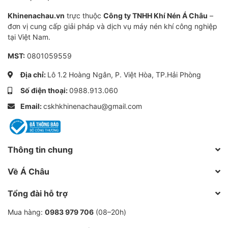
EPDM có thể không đáp ứng được. Những môi
Khinenachau.vn
trường làm việc này sẽ cần phải sử dụng các
trực thuộc
Công ty TNHH Khí Nén Á Châu
–
đơn vị cung cấp giải pháp và dịch vụ máy nén khí công nghiệp
loại gioăng khác như PTFE hoặc FKM.
tại Việt Nam.
Như vậy: Gioăng cao su EPDM là lựa chọn lý tưởng
MST:
0801059559
cho các van bướm sử dụng trong các hệ thống nước
Địa chỉ:
Lô 1.2 Hoàng Ngân, P. Việt Hòa, TP.Hải Phòng
và các ứng dụng công nghiệp yêu cầu khả năng chịu
Số điện thoại:
0988.913.060
nhiệt và kháng hóa chất tốt. Tuy nhiên, khi lựa chọn
Email:
cskhkhinenachau@gmail.com
gioăng EPDM, cần phải cân nhắc kỹ lưỡng về loại chất
lỏng, nhiệt độ và điều kiện môi trường làm việc để
đảm bảo hiệu quả lâu dài và tránh những hạn chế về
Thông tin chung
tính chất của vật liệu.
Về Á Châu
Thân van
Tổng đài hỗ trợ
Thuộc tính
Chi tiết
Mua hàng:
0983 979 706
(08–20h)
Kích thước danh định
DN40~DN1000