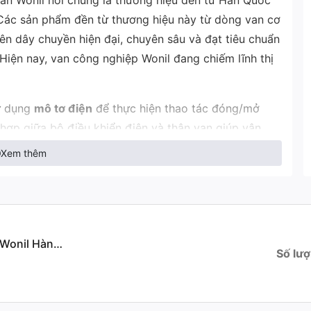
an Wonil nói chung là thương hiệu đến từ Hàn Quốc
 Các sản phẩm đền từ thương hiệu này từ dòng van cơ
ên dây chuyền hiện đại, chuyên sâu và đạt tiêu chuẩn
Hiện nay, van công nghiệp Wonil đang chiếm lĩnh thị
sử dụng
mô tơ điện
để thực hiện thao tác đóng/mở
 hợp giữa bộ điều khiển điện và thân van giúp vận
an giám sát so với van bướm truyền thống.
Xem thêm
ễ dàng lắp đặt giữa hai mặt bích của đường ống mà
h hoạt và tiết kiệm chi phí.
 Van bướm điều khiển điện Wonil
Số lượ
n