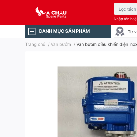
Nhập tên ho
DANH MỤC SẢN PHẨM
Tư v
Trang chủ
/
Van bướm
/
Van bướm điều khiển điện ino