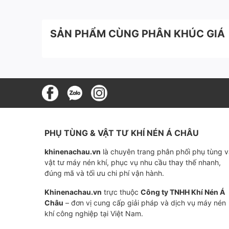
Nhiệt độ:
SẢN PHẨM CÙNG PHÂN KHÚC GIÁ
Áp lực làm việc:
Kết nối
Tiêu chuẩn bộ điện:
Điện áp:
Kiểu đóng mở
PHỤ TÙNG & VẬT TƯ KHÍ NÉN Á CHÂU
Bảo hành:
khinenachau.vn
là chuyên trang phân phối phụ tùng 
Ưu điểm nổi bật của van bướm điều
vật tư máy nén khí, phục vụ nhu cầu thay thế nhanh,
đúng mã và tối ưu chi phí vận hành.
Tự động hóa cao:
Được vận hành hoàn toàn tự 
Khinenachau.vn
trực thuộc
Công ty TNHH Khí Nén Á
phí nhân công và tăng hiệu quả giám sát hệ t
Châu
– đơn vị cung cấp giải pháp và dịch vụ máy nén
khí công nghiệp tại Việt Nam.
Thiết kế nhỏ gọn, dễ lắp đặt:
Kết nối kiểu Wafe