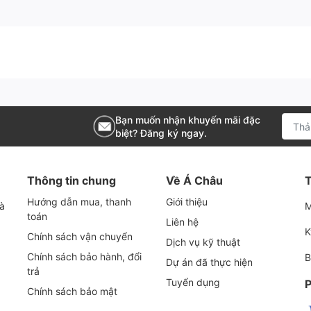
-20°C ~ 200°C
PN16/PN25
Lắp ren hoặc lắp bích
IP67/IP68
Bạn muốn nhận khuyến mãi đặc
220V/380V/460V (1 pha, 3 pha) 50 Hz, IP67
biệt? Đăng ký ngay.
On/Off
Thông tin chung
Về Á Châu
T
12 tháng
Hướng dẫn mua, thanh
Giới thiệu
và
M
toán
 khiển điện Wonil
Liên hệ
K
Chính sách vận chuyển
Dịch vụ kỹ thuật
động thông qua bộ điều khiển điện, giảm thiểu chi
Chính sách bảo hành, đổi
B
Dự án đã thực hiện
hống.
trả
Tuyển dụng
P
Chính sách bảo mật
r tiết kiệm không gian và thời gian lắp đặt giữa hai