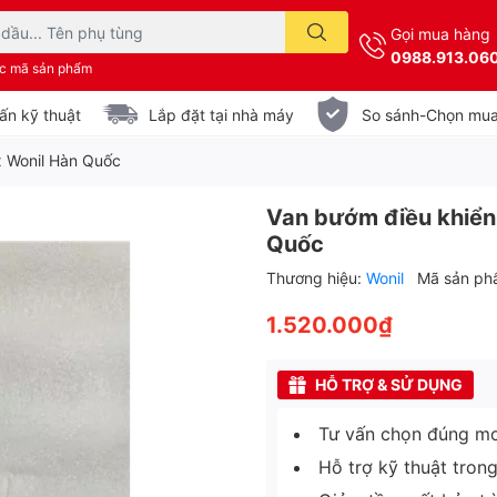
Gọi mua hàng
0988.913.06
ặc mã sản phẩm
ấn kỹ thuật
Lắp đặt tại nhà máy
So sánh-Chọn mu
x Wonil Hàn Quốc
Van bướm điều khiển 
Quốc
Thương hiệu:
Wonil
Mã sản ph
1.520.000₫
HỖ TRỢ & SỬ DỤNG
Tư vấn chọn đúng mo
Hỗ trợ kỹ thuật tron