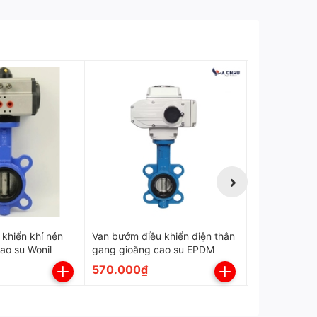
Kiểu đóng mở
On/Off
Bảo hành:
12 tháng
khiển khí nén
Van bướm điều khiển điện thân
Van bướm điề
cao su Wonil
gang gioăng cao su EPDM
gang gioăng
570.000₫
650.000₫