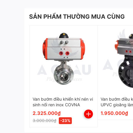
Thân van:
Gang dẻo (Ductile Iron) ho
SẢN PHẨM THƯỜNG MUA CÙNG
Đĩa van:
Inox hoặc gang dẻo, phủ ep
Trục van:
Thép không gỉ, đảm bảo độ
Gioăng làm kín
: Cao su EPDM/NBR hoặ
Bộ điều khiển điện
: Động cơ điện v
AC.
Model
Xuất xứ:
Van bướm điều khiển khí nén vi
Van bướm điều k
sinh nối ren inox COVNA
UPVC gioăng là
Kích cỡ phổ biến:
2.325.000₫
1.950.000₫
Chất liệu van:
3.000.000₫
-23%
Lớp lót làm kín: