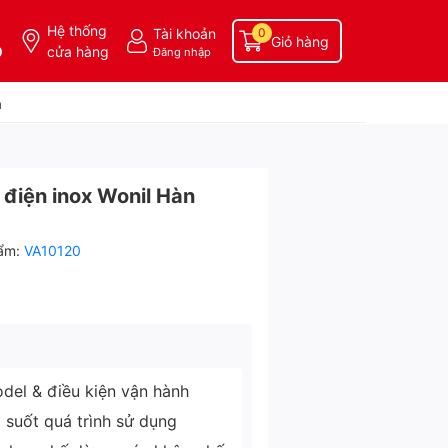
Hệ thống
Tài khoản
0
Giỏ hàng
0
cửa hàng
Đăng nhập
a
điện inox Wonil Hàn
ẩm:
VA10120
del & điều kiện vận hành
g suốt quá trình sử dụng