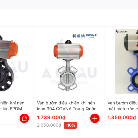
ặc Inox (304/316) tùy theo yêu cầu.
oxy chống ăn mòn.
 bền và hoạt động chính xác.
c Teflon (PTFE), đảm bảo độ kín khít, không rò rỉ.
ới điện áp phổ biến như 220V AC, 24V DC, hoặc 380V
WSBEA-10 / WSBEA-20
Wonil - Hàn Quốc
hiển khí nén
Van bướm điều khiển khí nén
Van bướm điều 
m kín EPDM
inox 304 COVNA Trung Quốc
mặt bích tròn 
50A-1000A
1.739.000₫
1.350.000₫
Inox, gang, thép carbon,...
2.050.000₫
-16%
EPDM, Viton, Teflon hoặc Inox.