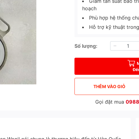
Giảm tần suất bảo tr
hoạch
Phù hợp hệ thống chạy
Hỗ trợ kỹ thuật tron
Số lượng:
Đế
THÊM VÀO GIỎ
Gọi đặt mua
0988