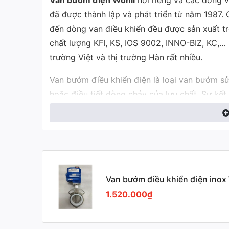
Van bướm điện Wonil
nói riêng và các dòng v
đã được thành lập và phát triển từ năm 1987.
đến dòng van điều khiển đều được sản xuất tr
chất lượng KFI, KS, IOS 9002, INNO-BIZ, KC,… 
trường Việt và thị trường Hàn rất nhiều.
Van bướm điều khiển điện là loại van bướm 
hoặc điều tiết dòng chảy của lưu chất. Sự kết
hành tự động, giảm thiểu công sức và thời gi
Kiểu kết nối Wafer
(mặt bích kẹp) giúp van d
không chiếm nhiều không gian, đảm bảo tính lin
Van bướm Wonil + Động cơ điều khiển điện =
Van bướm điều khiển điện inox Wonil Hàn
Quốc
1.520.000₫
Cấu tạo và thông số kỹ thuật cơ bả