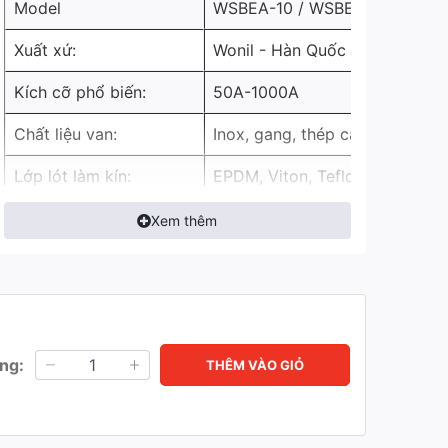
Model
WSBEA-10 / WSBEA-20
Xuất xứ:
Wonil - Hàn Quốc
Kích cỡ phổ biến:
50A-1000A
Chất liệu van:
Inox, gang, thép carbon,...
Lớp lót làm kín:
EPDM, Viton, Teflon hoặc Inox.
Nhiệt độ:
-20°C ~ 200°C
Xem thêm
Áp lực làm việc:
PN16/PN25
Kết nối
Lắp ren hoặc lắp bích
Tiêu chuẩn bộ điện:
IP67/IP68
ng:
THÊM VÀO GIỎ
220V/380V/460V (1 pha, 3 pha
Điện áp:
Hz, IP67