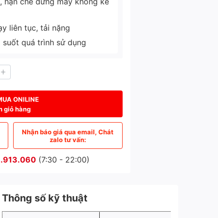
ì, hạn chế dừng máy không kế
 liên tục, tải nặng
g suốt quá trình sử dụng
MUA ONILINE
n giỏ hàng
Nhận báo giá qua email, Chát
zalo tư vấn:
.913.060
(7:30 - 22:00)
Thông số kỹ thuật