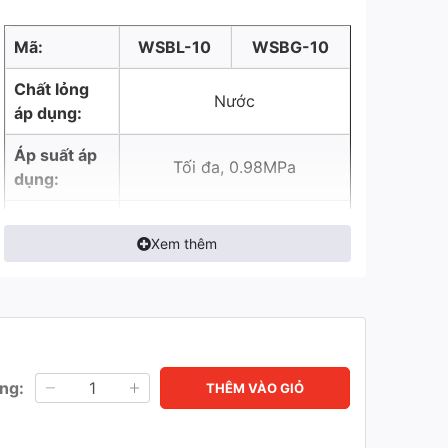
Mã:
WSBL-10
WSBG-10
Chất lỏng
Nước
áp dụng:
Áp suất áp
Tối đa, 0.98MPa
dụng:
Nhiệt độ áp
5*C ~ 90*C
dụng:
Xem thêm
Kiểu hoạt
đòn bẩy
bánh răng
động
Kiểm tra
1.5MPa ở áp suất nước
thủy lực:
ng:
THÊM VÀO GIỎ
kiểm tra rò
1,1MPa ở áp suất nước
rỉ: