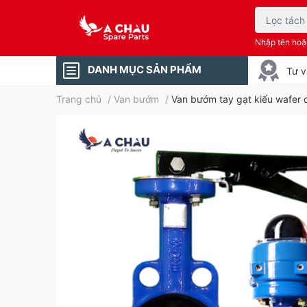
Nhập tên ho
DANH MỤC SẢN PHẨM
Tư v
Trang chủ
/
Van bướm
/
Van bướm tay gạt kiểu wafer 