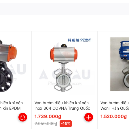
hiển khí nén
Van bướm điều khiển khí nén
Van bướm điều 
m kín EPDM
inox 304 COVNA Trung Quốc
Wonil Hàn Quố
1.739.000₫
1.520.000₫
2.050.000₫
-16%