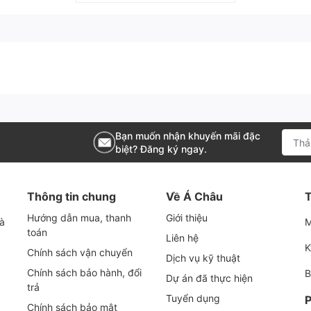
thẳng, có khả năng chống xâm thực tương đối nên
ước.
DISC và EPDM được đúc chính xác.
 kiểm tra trạng thái mở bằng mắt thường.
Bạn muốn nhận khuyến mãi đặc
như loại đòn bẩy và loại bánh răng.
biệt? Đăng ký ngay.
ải sử dụng van bướm chữa cháy (16K)
Thông tin chung
Về Á Châu
T
afer:
Hướng dẫn mua, thanh
Giới thiệu
và
M
toán
Liên hệ
 Kiểu kết nối wafer giúp van có kích thước nhỏ gọn
K
Chính sách vận chuyển
oại van bướm khác (ví dụ: van bướm kiểu lug hoặc
Dịch vụ kỹ thuật
Chính sách bảo hành, đổi
B
g gian lắp đặt và giảm chi phí vận chuyển, lắp đặt.
Dự án đã thực hiện
trả
Tuyển dụng
P
c lắp đặt van bướm wafer rất đơn giản, chỉ cần kẹp
Chính sách bảo mật