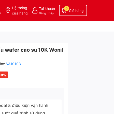
Hệ thống
Tài khoản
0
Giỏ hàng
0
cửa hàng
Đăng nhập
a
u wafer cao su 10K Wonil
ẩm:
VA10103
18%
del & điều kiện vận hành
g suốt quá trình sử dụng